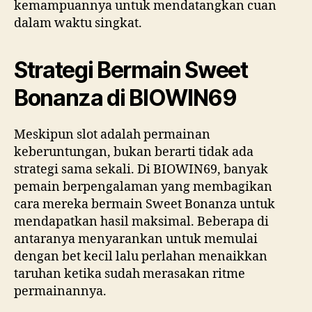
kemampuannya untuk mendatangkan cuan
dalam waktu singkat.
Strategi Bermain Sweet
Bonanza di BIOWIN69
Meskipun slot adalah permainan
keberuntungan, bukan berarti tidak ada
strategi sama sekali. Di BIOWIN69, banyak
pemain berpengalaman yang membagikan
cara mereka bermain Sweet Bonanza untuk
mendapatkan hasil maksimal. Beberapa di
antaranya menyarankan untuk memulai
dengan bet kecil lalu perlahan menaikkan
taruhan ketika sudah merasakan ritme
permainannya.