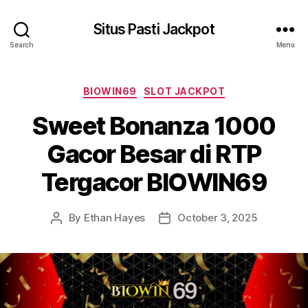
Situs Pasti Jackpot
Search
Menu
Categories
BIOWIN69
SLOT JACKPOT
Sweet Bonanza 1000
Gacor Besar di RTP
Tergacor BIOWIN69
By
Ethan Hayes
October 3, 2025
Post
Post
author
date