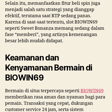
Selain itu, memanfaatkan fitur beli spin juga
menjadi salah satu strategi yang dianggap
efektif, terutama saat RTP sedang panas.
Karena di saat-saat tertentu, slot BIOWIN69
seperti Sweet Bonanza memang sedang dalam
fase “memberi”, yang artinya kemenangan
besar lebih mudah didapat.
Keamanan dan
Kenyamanan Bermain di
BIOWIN69
Bermain di situs terpercaya seperti
BIOWIN69
memberikan rasa aman dan nyaman bagi para
pemain. Transaksi yang cepat, dukungan
customer service 24 jam, serta sistem