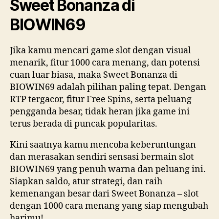
Sweet Bonanza di
BIOWIN69
Jika kamu mencari game slot dengan visual
menarik, fitur 1000 cara menang, dan potensi
cuan luar biasa, maka Sweet Bonanza di
BIOWIN69 adalah pilihan paling tepat. Dengan
RTP tergacor, fitur Free Spins, serta peluang
pengganda besar, tidak heran jika game ini
terus berada di puncak popularitas.
Kini saatnya kamu mencoba keberuntungan
dan merasakan sendiri sensasi bermain slot
BIOWIN69 yang penuh warna dan peluang ini.
Siapkan saldo, atur strategi, dan raih
kemenangan besar dari Sweet Bonanza – slot
dengan 1000 cara menang yang siap mengubah
harimu!