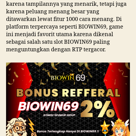
karena tampilannya yang menarik, tetapi juga
karena peluang menang besar yang
ditawarkan lewat fitur 1000 cara menang. Di
platform terpercaya seperti BIOWIN69, game
ini menjadi favorit utama karena dikenal
sebagai salah satu slot BIOWIN69 paling
menguntungkan dengan RTP tergacor.