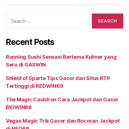
Search
for:
Recent Posts
Running Sushi Sensasi Bertema Kuliner yang
Seru di GASWIN
Shield of Sparta Tips Gacor dan Situs RTP
Tertinggi di REDWIN69
The Magic Cauldron Cara Jackpot dan Gacor
BIOWIN69
Vegas Magic Trik Gacor dan Bocoran Jackpot
di NEO69