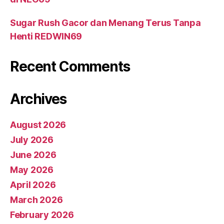
Sugar Rush Gacor dan Menang Terus Tanpa
Henti REDWIN69
Recent Comments
Archives
August 2026
July 2026
June 2026
May 2026
April 2026
March 2026
February 2026