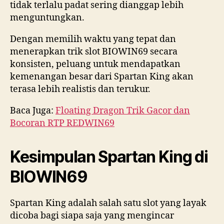
tidak terlalu padat sering dianggap lebih
menguntungkan.
Dengan memilih waktu yang tepat dan
menerapkan trik slot BIOWIN69 secara
konsisten, peluang untuk mendapatkan
kemenangan besar dari Spartan King akan
terasa lebih realistis dan terukur.
Baca Juga:
Floating Dragon Trik Gacor dan
Bocoran RTP REDWIN69
Kesimpulan Spartan King di
BIOWIN69
Spartan King adalah salah satu slot yang layak
dicoba bagi siapa saja yang mengincar