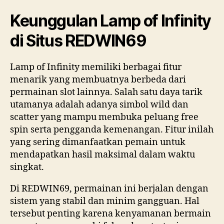
Keunggulan Lamp of Infinity
di Situs REDWIN69
Lamp of Infinity memiliki berbagai fitur
menarik yang membuatnya berbeda dari
permainan slot lainnya. Salah satu daya tarik
utamanya adalah adanya simbol wild dan
scatter yang mampu membuka peluang free
spin serta pengganda kemenangan. Fitur inilah
yang sering dimanfaatkan pemain untuk
mendapatkan hasil maksimal dalam waktu
singkat.
Di REDWIN69, permainan ini berjalan dengan
sistem yang stabil dan minim gangguan. Hal
tersebut penting karena kenyamanan bermain