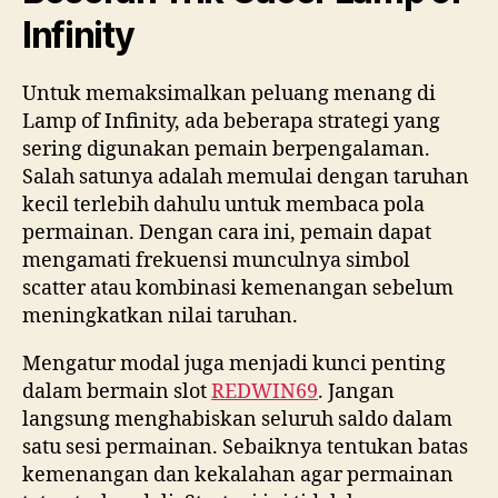
Infinity
Untuk memaksimalkan peluang menang di
Lamp of Infinity, ada beberapa strategi yang
sering digunakan pemain berpengalaman.
Salah satunya adalah memulai dengan taruhan
kecil terlebih dahulu untuk membaca pola
permainan. Dengan cara ini, pemain dapat
mengamati frekuensi munculnya simbol
scatter atau kombinasi kemenangan sebelum
meningkatkan nilai taruhan.
Mengatur modal juga menjadi kunci penting
dalam bermain slot
REDWIN69
. Jangan
langsung menghabiskan seluruh saldo dalam
satu sesi permainan. Sebaiknya tentukan batas
kemenangan dan kekalahan agar permainan