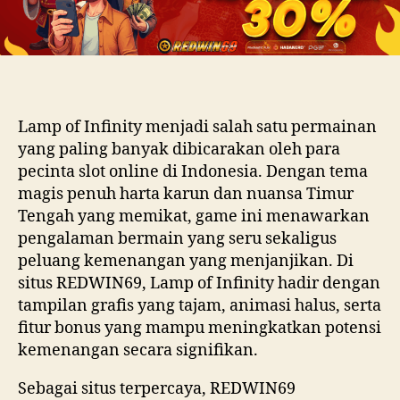
Lamp of Infinity menjadi salah satu permainan
yang paling banyak dibicarakan oleh para
pecinta slot online di Indonesia. Dengan tema
magis penuh harta karun dan nuansa Timur
Tengah yang memikat, game ini menawarkan
pengalaman bermain yang seru sekaligus
peluang kemenangan yang menjanjikan. Di
situs REDWIN69, Lamp of Infinity hadir dengan
tampilan grafis yang tajam, animasi halus, serta
fitur bonus yang mampu meningkatkan potensi
kemenangan secara signifikan.
Sebagai situs terpercaya, REDWIN69