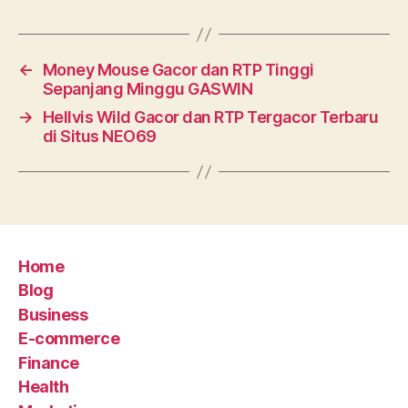
←
Money Mouse Gacor dan RTP Tinggi
Sepanjang Minggu GASWIN
→
Hellvis Wild Gacor dan RTP Tergacor Terbaru
di Situs NEO69
Home
Blog
Business
E-commerce
Finance
Health