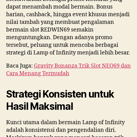
dapat menambah modal bermain. Bonus
harian, cashback, hingga event khusus menjadi
nilai tambah yang membuat pengalaman
bermain slot REDWIN69 semakin
menguntungkan. Dengan adanya promo
tersebut, peluang untuk mencoba berbagai
strategi di Lamp of Infinity menjadi lebih besar.
Baca Juga:
Gravity Bonanza Trik Slot NEO69 dan
Cara Menang Termudah
Strategi Konsisten untuk
Hasil Maksimal
Kunci utama dalam bermain Lamp of Infinity
adalah konsistensi dan pengendalian diri.