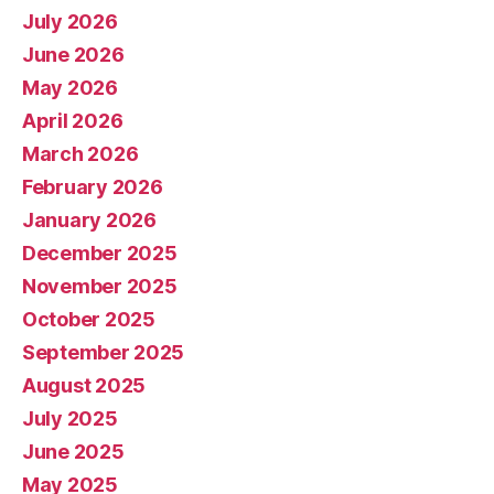
July 2026
June 2026
May 2026
April 2026
March 2026
February 2026
January 2026
December 2025
November 2025
October 2025
September 2025
August 2025
July 2025
June 2025
May 2025