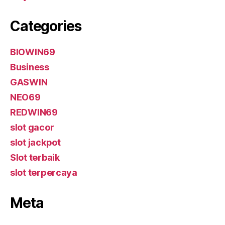
Categories
BIOWIN69
Business
GASWIN
NEO69
REDWIN69
slot gacor
slot jackpot
Slot terbaik
slot terpercaya
Meta