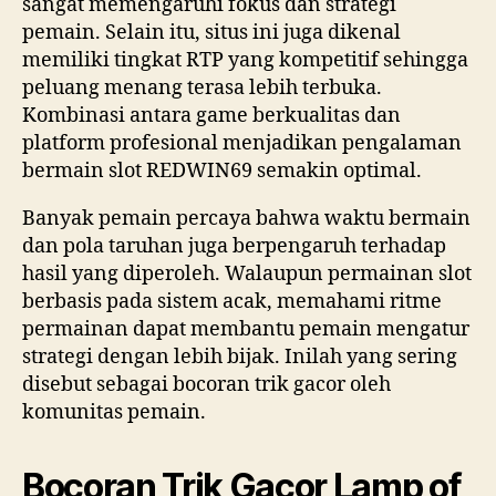
sangat memengaruhi fokus dan strategi
pemain. Selain itu, situs ini juga dikenal
memiliki tingkat RTP yang kompetitif sehingga
peluang menang terasa lebih terbuka.
Kombinasi antara game berkualitas dan
platform profesional menjadikan pengalaman
bermain slot REDWIN69 semakin optimal.
Banyak pemain percaya bahwa waktu bermain
dan pola taruhan juga berpengaruh terhadap
hasil yang diperoleh. Walaupun permainan slot
berbasis pada sistem acak, memahami ritme
permainan dapat membantu pemain mengatur
strategi dengan lebih bijak. Inilah yang sering
disebut sebagai bocoran trik gacor oleh
komunitas pemain.
Bocoran Trik Gacor Lamp of