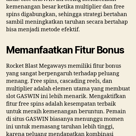
kemenangan besar ketika multiplier dan free
spins digabungkan, sehingga strategi bertahan
sambil meningkatkan taruhan secara bertahap
bisa menjadi metode efektif.
Memanfaatkan Fitur Bonus
Rocket Blast Megaways memiliki fitur bonus
yang sangat berpengaruh terhadap peluang
menang. Free spins, cascading reels, dan
multiplier adalah elemen utama yang membuat
slot GASWIN ini lebih menarik. Mengaktifkan
fitur free spins adalah kesempatan terbaik
untuk meraih kemenangan beruntun. Pemain
di situs GASWIN biasanya menunggu momen
ini untuk memasang taruhan lebih tinggi,
karena peluang mendapatkan kombinasi