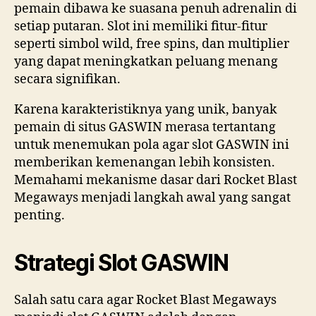
pemain dibawa ke suasana penuh adrenalin di
setiap putaran. Slot ini memiliki fitur-fitur
seperti simbol wild, free spins, dan multiplier
yang dapat meningkatkan peluang menang
secara signifikan.
Karena karakteristiknya yang unik, banyak
pemain di situs GASWIN merasa tertantang
untuk menemukan pola agar slot GASWIN ini
memberikan kemenangan lebih konsisten.
Memahami mekanisme dasar dari Rocket Blast
Megaways menjadi langkah awal yang sangat
penting.
Strategi Slot GASWIN
Salah satu cara agar Rocket Blast Megaways