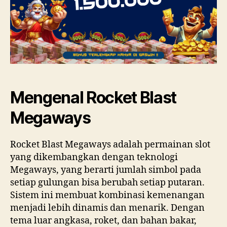
Mengenal Rocket Blast
Megaways
Rocket Blast Megaways adalah permainan slot
yang dikembangkan dengan teknologi
Megaways, yang berarti jumlah simbol pada
setiap gulungan bisa berubah setiap putaran.
Sistem ini membuat kombinasi kemenangan
menjadi lebih dinamis dan menarik. Dengan
tema luar angkasa, roket, dan bahan bakar,