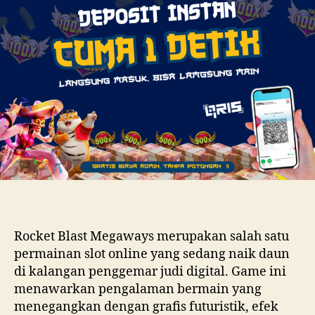
Rocket Blast Megaways merupakan salah satu
permainan slot online yang sedang naik daun
di kalangan penggemar judi digital. Game ini
menawarkan pengalaman bermain yang
menegangkan dengan grafis futuristik, efek