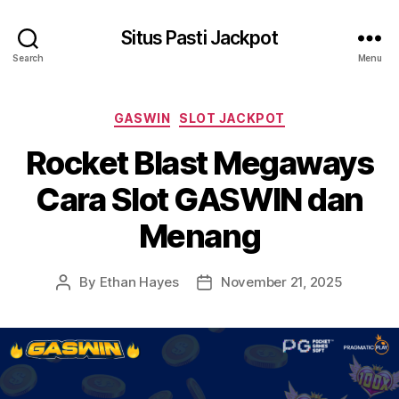
Situs Pasti Jackpot
Search
Menu
Categories
GASWIN
SLOT JACKPOT
Rocket Blast Megaways
Cara Slot GASWIN dan
Menang
By
Ethan Hayes
November 21, 2025
Post
Post
author
date