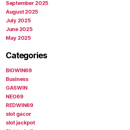
September 2025
August 2025
July 2025
June 2025
May 2025
Categories
BIOWIN69
Business
GASWIN
NEO69
REDWIN69
slot gacor
slot jackpot