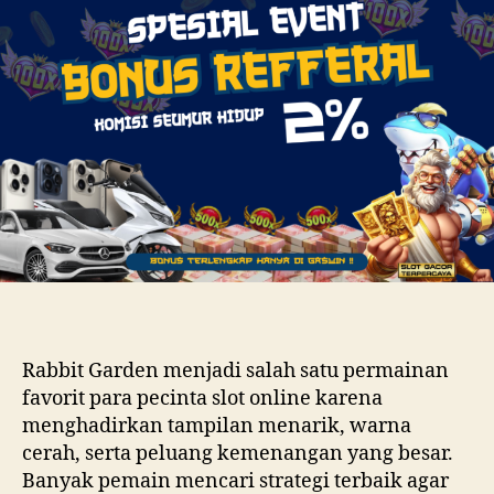
Rabbit Garden menjadi salah satu permainan
favorit para pecinta slot online karena
menghadirkan tampilan menarik, warna
cerah, serta peluang kemenangan yang besar.
Banyak pemain mencari strategi terbaik agar