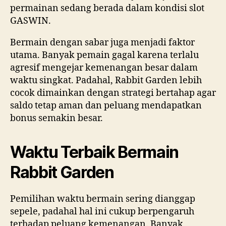
permainan sedang berada dalam kondisi slot
GASWIN.
Bermain dengan sabar juga menjadi faktor
utama. Banyak pemain gagal karena terlalu
agresif mengejar kemenangan besar dalam
waktu singkat. Padahal, Rabbit Garden lebih
cocok dimainkan dengan strategi bertahap agar
saldo tetap aman dan peluang mendapatkan
bonus semakin besar.
Waktu Terbaik Bermain
Rabbit Garden
Pemilihan waktu bermain sering dianggap
sepele, padahal hal ini cukup berpengaruh
terhadap peluang kemenangan. Banyak