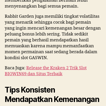
memberikan pengalaman bermain lebih
menyenangkan bagi semua pemain.
Rabbit Garden juga memiliki tingkat volatilitas
yang menarik sehingga cocok bagi pemain
yang ingin mencari kemenangan besar dengan
peluang bonus lebih sering. Tidak sedikit
pemain yang berhasil mendapatkan hasil
memuaskan karena mampu memanfaatkan
momen permainan saat sedang berada dalam
kondisi slot GASWIN.
Baca Juga:
Release the Kraken 2 Trik Slot
BIOWIN69 dan Situs Terbaik
Tips Konsisten
Mendapatkan Kemenangan