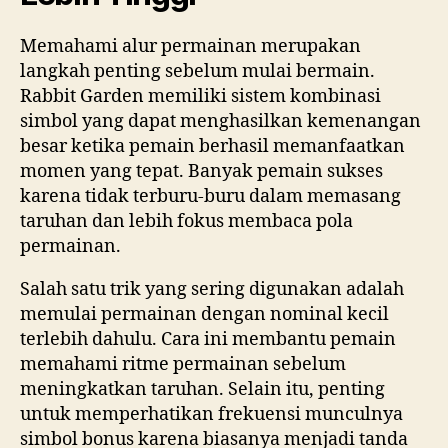
Memahami alur permainan merupakan
langkah penting sebelum mulai bermain.
Rabbit Garden memiliki sistem kombinasi
simbol yang dapat menghasilkan kemenangan
besar ketika pemain berhasil memanfaatkan
momen yang tepat. Banyak pemain sukses
karena tidak terburu-buru dalam memasang
taruhan dan lebih fokus membaca pola
permainan.
Salah satu trik yang sering digunakan adalah
memulai permainan dengan nominal kecil
terlebih dahulu. Cara ini membantu pemain
memahami ritme permainan sebelum
meningkatkan taruhan. Selain itu, penting
untuk memperhatikan frekuensi munculnya
simbol bonus karena biasanya menjadi tanda