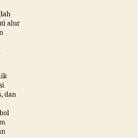
udah
ti alur
n
l
nik
si
s, dan
bol
am
an