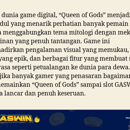
dunia game digital, “Queen of Gods” menjadi
udul yang menarik perhatian banyak pemain
a menggabungkan tema mitologi dengan me
inan yang penuh tantangan. Game ini
adirkan pengalaman visual yang memukau, 
yang epik, dan berbagai fitur yang membuat 
erasa seperti petualangan ke dunia para dewa
 jika banyak gamer yang penasaran bagaima
memainkan “Queen of Gods” sampai slot GA
 lancar dan penuh keseruan.