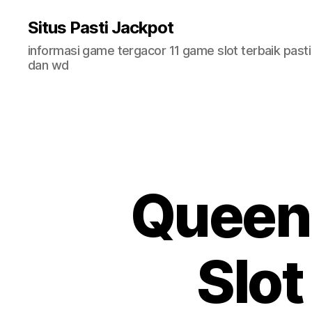
Situs Pasti Jackpot
informasi game tergacor 11 game slot terbaik pasti
dan wd
Queen 
Slo