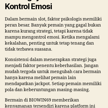
Kontrol Emosi
Dalam bermain slot, faktor psikologis memiliki
peran besar. Banyak pemain yang gagal bukan
karena kurang strategi, tetapi karena tidak
mampu mengontrol emosi. Ketika mengalami
kekalahan, penting untuk tetap tenang dan
tidak terbawa suasana.
Konsistensi dalam menerapkan strategi juga
menjadi faktor penentu keberhasilan. Jangan
mudah tergoda untuk mengubah cara bermain
hanya karena melihat pemain lain
mendapatkan jackpot. Setiap pemain memiliki
pola dan keberuntungan masing-masing.
Bermain di BIOWIN69 memberikan
kenyamanan tersendiri karena platform ini