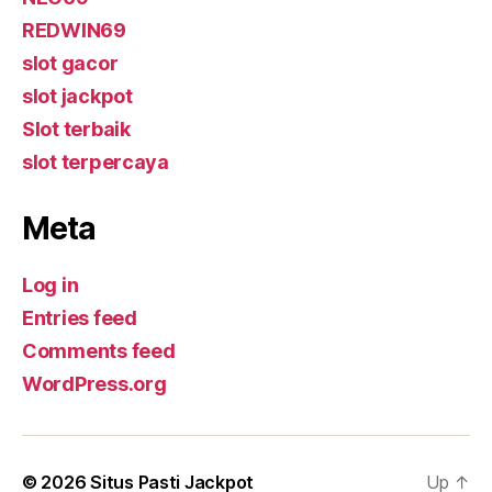
REDWIN69
slot gacor
slot jackpot
Slot terbaik
slot terpercaya
Meta
Log in
Entries feed
Comments feed
WordPress.org
© 2026
Situs Pasti Jackpot
Up
↑