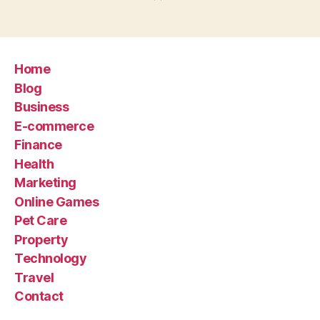
Home
Blog
Business
E-commerce
Finance
Health
Marketing
Online Games
Pet Care
Property
Technology
Travel
Contact