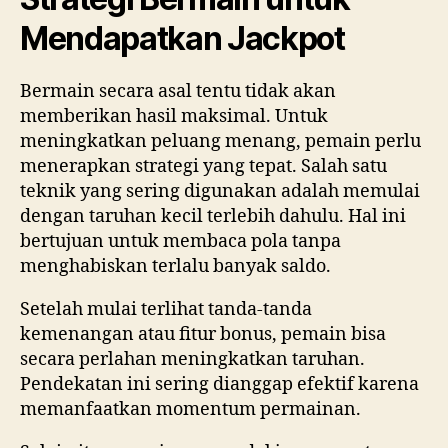
Mendapatkan Jackpot
Bermain secara asal tentu tidak akan
memberikan hasil maksimal. Untuk
meningkatkan peluang menang, pemain perlu
menerapkan strategi yang tepat. Salah satu
teknik yang sering digunakan adalah memulai
dengan taruhan kecil terlebih dahulu. Hal ini
bertujuan untuk membaca pola tanpa
menghabiskan terlalu banyak saldo.
Setelah mulai terlihat tanda-tanda
kemenangan atau fitur bonus, pemain bisa
secara perlahan meningkatkan taruhan.
Pendekatan ini sering dianggap efektif karena
memanfaatkan momentum permainan.