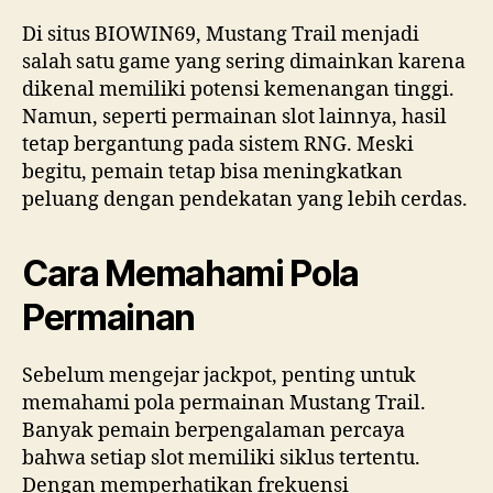
Di situs BIOWIN69, Mustang Trail menjadi
salah satu game yang sering dimainkan karena
dikenal memiliki potensi kemenangan tinggi.
Namun, seperti permainan slot lainnya, hasil
tetap bergantung pada sistem RNG. Meski
begitu, pemain tetap bisa meningkatkan
peluang dengan pendekatan yang lebih cerdas.
Cara Memahami Pola
Permainan
Sebelum mengejar jackpot, penting untuk
memahami pola permainan Mustang Trail.
Banyak pemain berpengalaman percaya
bahwa setiap slot memiliki siklus tertentu.
Dengan memperhatikan frekuensi