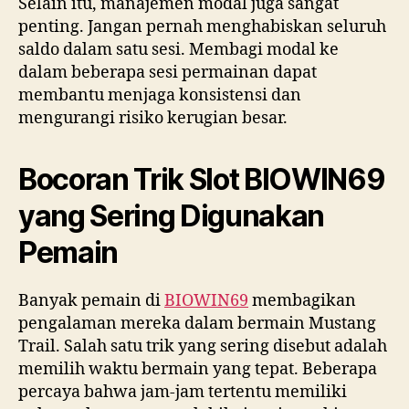
Selain itu, manajemen modal juga sangat
penting. Jangan pernah menghabiskan seluruh
saldo dalam satu sesi. Membagi modal ke
dalam beberapa sesi permainan dapat
membantu menjaga konsistensi dan
mengurangi risiko kerugian besar.
Bocoran Trik Slot BIOWIN69
yang Sering Digunakan
Pemain
Banyak pemain di
BIOWIN69
membagikan
pengalaman mereka dalam bermain Mustang
Trail. Salah satu trik yang sering disebut adalah
memilih waktu bermain yang tepat. Beberapa
percaya bahwa jam-jam tertentu memiliki