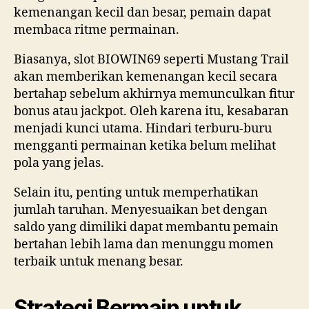
kemenangan kecil dan besar, pemain dapat
membaca ritme permainan.
Biasanya, slot BIOWIN69 seperti Mustang Trail
akan memberikan kemenangan kecil secara
bertahap sebelum akhirnya memunculkan fitur
bonus atau jackpot. Oleh karena itu, kesabaran
menjadi kunci utama. Hindari terburu-buru
mengganti permainan ketika belum melihat
pola yang jelas.
Selain itu, penting untuk memperhatikan
jumlah taruhan. Menyesuaikan bet dengan
saldo yang dimiliki dapat membantu pemain
bertahan lebih lama dan menunggu momen
terbaik untuk menang besar.
Strategi Bermain untuk