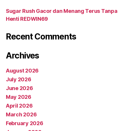
Sugar Rush Gacor dan Menang Terus Tanpa
Henti REDWIN69
Recent Comments
Archives
August 2026
July 2026
June 2026
May 2026
April 2026
March 2026
February 2026