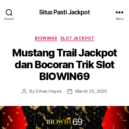
Situs Pasti Jackpot
Search
Menu
Categories
BIOWIN69
SLOT JACKPOT
Mustang Trail Jackpot
dan Bocoran Trik Slot
BIOWIN69
By
Ethan Hayes
March 25, 2026
Post
Post
author
date