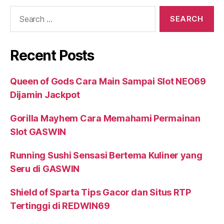
Search
for:
Recent Posts
Queen of Gods Cara Main Sampai Slot NEO69
Dijamin Jackpot
Gorilla Mayhem Cara Memahami Permainan
Slot GASWIN
Running Sushi Sensasi Bertema Kuliner yang
Seru di GASWIN
Shield of Sparta Tips Gacor dan Situs RTP
Tertinggi di REDWIN69