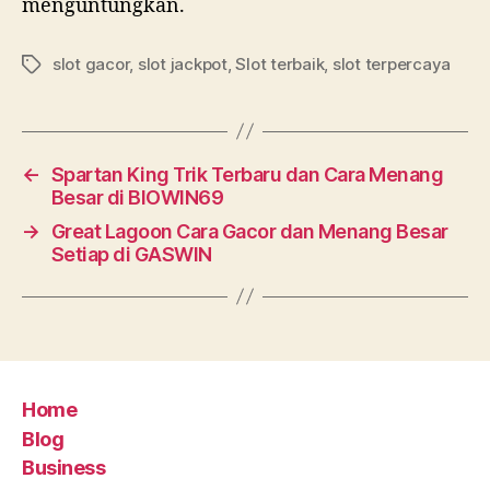
menguntungkan.
slot gacor
,
slot jackpot
,
Slot terbaik
,
slot terpercaya
Tags
←
Spartan King Trik Terbaru dan Cara Menang
Besar di BIOWIN69
→
Great Lagoon Cara Gacor dan Menang Besar
Setiap di GASWIN
Home
Blog
Business