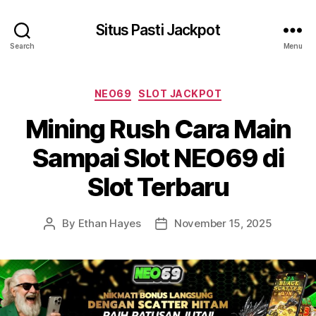
Situs Pasti Jackpot
Search
Menu
Categories
NEO69
SLOT JACKPOT
Mining Rush Cara Main
Sampai Slot NEO69 di
Slot Terbaru
By
Ethan Hayes
November 15, 2025
Post
Post
author
date