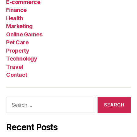
E-commerce
Finance
Health
Marketing
Online Games
Pet Care
Property
Technology
Travel
Contact
Search
for:
Recent Posts