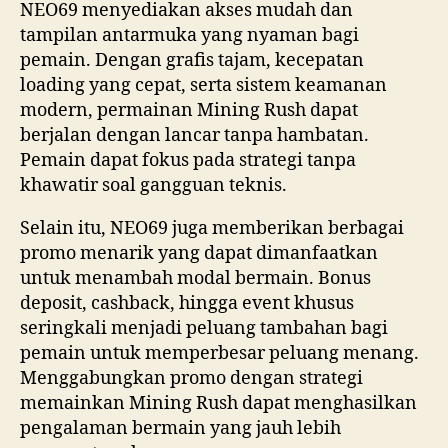
NEO69 menyediakan akses mudah dan
tampilan antarmuka yang nyaman bagi
pemain. Dengan grafis tajam, kecepatan
loading yang cepat, serta sistem keamanan
modern, permainan Mining Rush dapat
berjalan dengan lancar tanpa hambatan.
Pemain dapat fokus pada strategi tanpa
khawatir soal gangguan teknis.
Selain itu, NEO69 juga memberikan berbagai
promo menarik yang dapat dimanfaatkan
untuk menambah modal bermain. Bonus
deposit, cashback, hingga event khusus
seringkali menjadi peluang tambahan bagi
pemain untuk memperbesar peluang menang.
Menggabungkan promo dengan strategi
memainkan Mining Rush dapat menghasilkan
pengalaman bermain yang jauh lebih