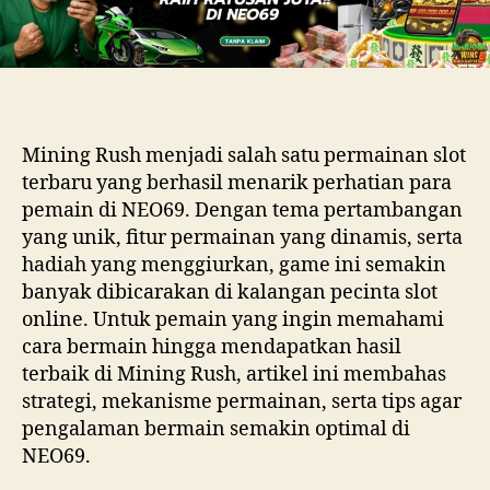
Mining Rush menjadi salah satu permainan slot
terbaru yang berhasil menarik perhatian para
pemain di NEO69. Dengan tema pertambangan
yang unik, fitur permainan yang dinamis, serta
hadiah yang menggiurkan, game ini semakin
banyak dibicarakan di kalangan pecinta slot
online. Untuk pemain yang ingin memahami
cara bermain hingga mendapatkan hasil
terbaik di Mining Rush, artikel ini membahas
strategi, mekanisme permainan, serta tips agar
pengalaman bermain semakin optimal di
NEO69.