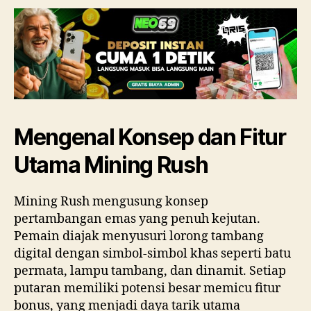
Mengenal Konsep dan Fitur
Utama Mining Rush
Mining Rush mengusung konsep
pertambangan emas yang penuh kejutan.
Pemain diajak menyusuri lorong tambang
digital dengan simbol-simbol khas seperti batu
permata, lampu tambang, dan dinamit. Setiap
putaran memiliki potensi besar memicu fitur
bonus, yang menjadi daya tarik utama