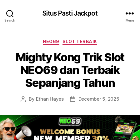
Situs Pasti Jackpot
Search
Menu
Categories
NEO69
SLOT TERBAIK
Mighty Kong Trik Slot
NEO69 dan Terbaik
Sepanjang Tahun
By
Ethan Hayes
December 5, 2025
Post
Post
author
date