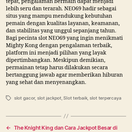
tepat, pengalaman bermain dapat menjadi
lebih seru dan terarah. NEO69 hadir sebagai
situs yang mampu mendukung kebutuhan
pemain dengan kualitas layanan, keamanan,
dan stabilitas yang unggul sepanjang tahun.
Bagi pecinta slot NEO69 yang ingin menikmati
Mighty Kong dengan pengalaman terbaik,
platform ini menjadi pilihan yang layak
dipertimbangkan. Meskipun demikian,
permainan tetap harus dilakukan secara
bertanggung jawab agar memberikan hiburan
yang sehat dan menyenangkan.
slot gacor
,
slot jackpot
,
Slot terbaik
,
slot terpercaya
Tags
←
The Knight King dan Cara Jackpot Besar di