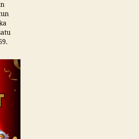
an
tun
ika
satu
69.