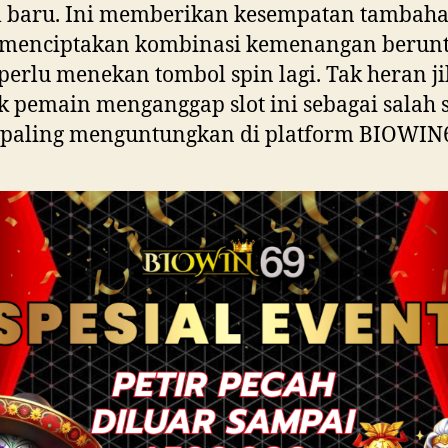
l baru. Ini memberikan kesempatan tambah
 menciptakan kombinasi kemenangan berun
perlu menekan tombol spin lagi. Tak heran j
 pemain menganggap slot ini sebagai salah 
 paling menguntungkan di platform BIOWIN