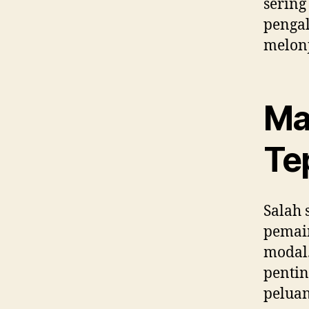
sering
pengal
melonj
Ma
Te
Salah 
pemain
modal
pentin
peluan