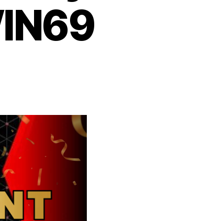
WIN69