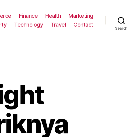
erce
Finance
Health
Marketing
rty
Technology
Travel
Contact
Search
ight
riknya