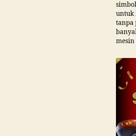
simbo
untuk
tanpa 
banyak
mesin