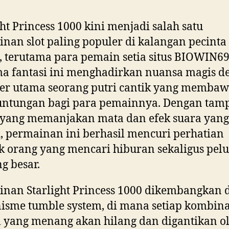
ght Princess 1000 kini menjadi salah satu
nan slot paling populer di kalangan pecint
, terutama para pemain setia situs BIOWIN69.
a fantasi ini menghadirkan nuansa magis d
er utama seorang putri cantik yang memba
untungan bagi para pemainnya. Dengan tam
 yang memanjakan mata dan efek suara yang
 permainan ini berhasil mencuri perhatian
 orang yang mencari hiburan sekaligus pel
g besar.
nan Starlight Princess 1000 dikembangkan
sme tumble system, di mana setiap kombina
 yang menang akan hilang dan digantikan o