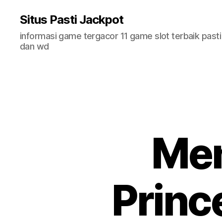
Situs Pasti Jackpot
informasi game tergacor 11 game slot terbaik pasti
dan wd
Men
Princ