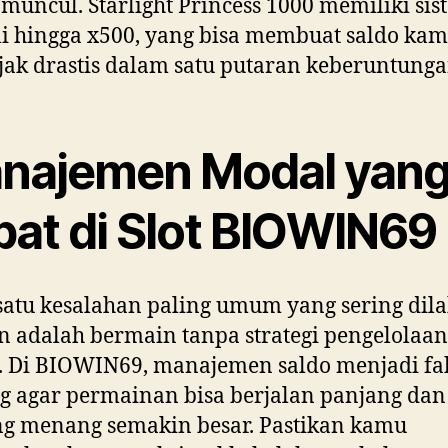
 muncul. Starlight Princess 1000 memiliki sis
i hingga x500, yang bisa membuat saldo ka
ak drastis dalam satu putaran keberuntunga
najemen Modal yan
pat di Slot BIOWIN69
satu kesalahan paling umum yang sering dil
 adalah bermain tanpa strategi pengelolaan
. Di BIOWIN69, manajemen saldo menjadi fa
g agar permainan bisa berjalan panjang dan
g menang semakin besar. Pastikan kamu