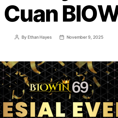
i Cuan BIO
By
Ethan Hayes
November 9, 2025
Post
Post
author
date