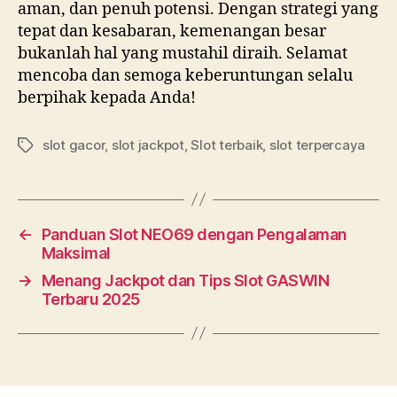
aman, dan penuh potensi. Dengan strategi yang
tepat dan kesabaran, kemenangan besar
bukanlah hal yang mustahil diraih. Selamat
mencoba dan semoga keberuntungan selalu
berpihak kepada Anda!
slot gacor
,
slot jackpot
,
Slot terbaik
,
slot terpercaya
Tags
←
Panduan Slot NEO69 dengan Pengalaman
Maksimal
→
Menang Jackpot dan Tips Slot GASWIN
Terbaru 2025