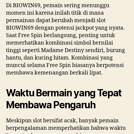
Di BIOWIN69, pemain sering menunggu
momen ini karena inilah titik di mana
permainan dapat berubah menjadi slot
BIOWIN69 dengan potensi jackpot yang nyata.
Saat Free Spin berlangsung, penting untuk
memerhatikan kombinasi simbol bernilai
tinggi seperti Madame Destiny sendiri, burung
hantu, dan kucing hitam. Kombinasi yang
muncul selama Free Spin biasanya berpotensi
membawa kemenangan berkali lipat.
Waktu Bermain yang Tepat
Membawa Pengaruh
Meskipun slot bersifat acak, banyak pemain
berpengalaman memperhatikan bahwa waktu