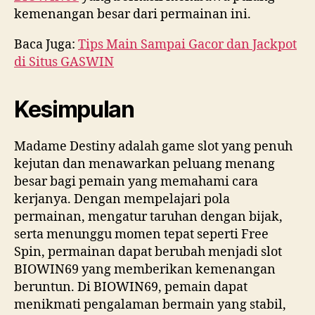
kemenangan besar dari permainan ini.
Baca Juga:
Tips Main Sampai Gacor dan Jackpot
di Situs GASWIN
Kesimpulan
Madame Destiny adalah game slot yang penuh
kejutan dan menawarkan peluang menang
besar bagi pemain yang memahami cara
kerjanya. Dengan mempelajari pola
permainan, mengatur taruhan dengan bijak,
serta menunggu momen tepat seperti Free
Spin, permainan dapat berubah menjadi slot
BIOWIN69 yang memberikan kemenangan
beruntun. Di BIOWIN69, pemain dapat
menikmati pengalaman bermain yang stabil,