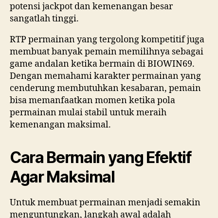
potensi jackpot dan kemenangan besar
sangatlah tinggi.
RTP permainan yang tergolong kompetitif juga
membuat banyak pemain memilihnya sebagai
game andalan ketika bermain di BIOWIN69.
Dengan memahami karakter permainan yang
cenderung membutuhkan kesabaran, pemain
bisa memanfaatkan momen ketika pola
permainan mulai stabil untuk meraih
kemenangan maksimal.
Cara Bermain yang Efektif
Agar Maksimal
Untuk membuat permainan menjadi semakin
menguntungkan, langkah awal adalah