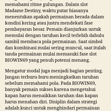
memahami ritme gulungan. Dalam slot
Madame Destiny, waktu putar biasanya
menentukan apakah permainan berada dalam
kondisi kering atau justru mendekati fase
pembayaran besar. Pemain dianjurkan untuk
memulai dengan taruhan kecil terlebih dahulu
sambil membaca pola permainan. Saat simbol
dan kombinasi mulai sering muncul, saat itulah
tanda permainan mulai memasuki fase slot
BIOWIN69 yang penuh potensi menang.
Mengatur modal juga menjadi bagian penting.
Jangan terburu-buru meningkatkan taruhan
sebelum memahami pola. Pada BIOWIN69,
banyak pemain sukses karena mengetahui
kapan harus menaikkan taruhan dan kapan
harus menahan diri. Disiplin dalam strategi
adalah kunci untuk menghindari permainan