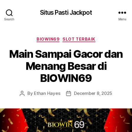
Situs Pasti Jackpot
Search
Menu
Categories
BIOWIN69
SLOT TERBAIK
Main Sampai Gacor dan
Menang Besar di
BIOWIN69
By
Ethan Hayes
December 8, 2025
Post
Post
author
date