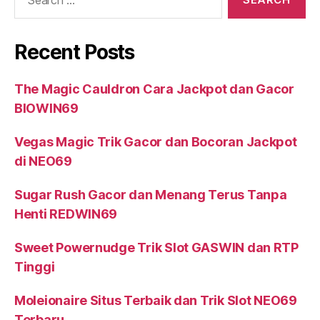
for:
Recent Posts
The Magic Cauldron Cara Jackpot dan Gacor
BIOWIN69
Vegas Magic Trik Gacor dan Bocoran Jackpot
di NEO69
Sugar Rush Gacor dan Menang Terus Tanpa
Henti REDWIN69
Sweet Powernudge Trik Slot GASWIN dan RTP
Tinggi
Moleionaire Situs Terbaik dan Trik Slot NEO69
Terbaru