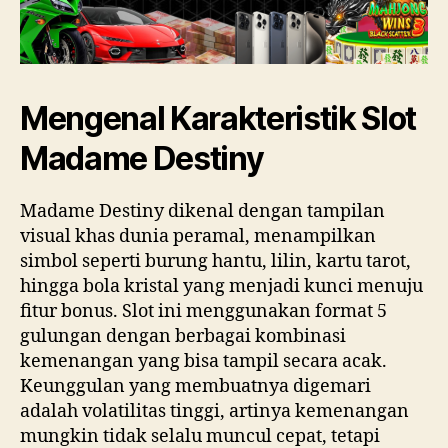
Mengenal Karakteristik Slot
Madame Destiny
Madame Destiny dikenal dengan tampilan
visual khas dunia peramal, menampilkan
simbol seperti burung hantu, lilin, kartu tarot,
hingga bola kristal yang menjadi kunci menuju
fitur bonus. Slot ini menggunakan format 5
gulungan dengan berbagai kombinasi
kemenangan yang bisa tampil secara acak.
Keunggulan yang membuatnya digemari
adalah volatilitas tinggi, artinya kemenangan
mungkin tidak selalu muncul cepat, tetapi