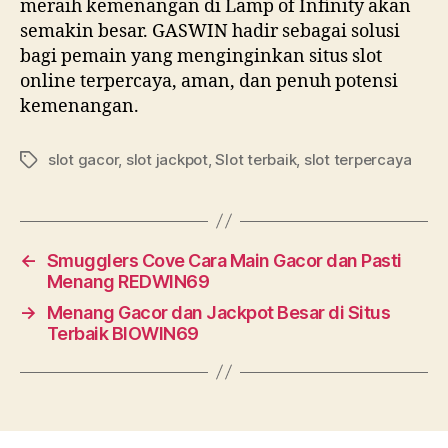
meraih kemenangan di Lamp of Infinity akan
semakin besar. GASWIN hadir sebagai solusi
bagi pemain yang menginginkan situs slot
online terpercaya, aman, dan penuh potensi
kemenangan.
slot gacor
,
slot jackpot
,
Slot terbaik
,
slot terpercaya
Tags
←
Smugglers Cove Cara Main Gacor dan Pasti
Menang REDWIN69
→
Menang Gacor dan Jackpot Besar di Situs
Terbaik BIOWIN69