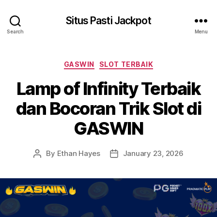
Situs Pasti Jackpot
Search
Menu
Categories
GASWIN
SLOT TERBAIK
Lamp of Infinity Terbaik
dan Bocoran Trik Slot di
GASWIN
By
Ethan Hayes
January 23, 2026
Post
Post
author
date