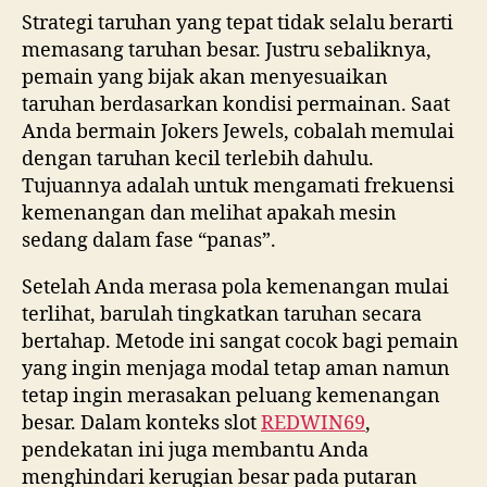
Strategi taruhan yang tepat tidak selalu berarti
memasang taruhan besar. Justru sebaliknya,
pemain yang bijak akan menyesuaikan
taruhan berdasarkan kondisi permainan. Saat
Anda bermain Jokers Jewels, cobalah memulai
dengan taruhan kecil terlebih dahulu.
Tujuannya adalah untuk mengamati frekuensi
kemenangan dan melihat apakah mesin
sedang dalam fase “panas”.
Setelah Anda merasa pola kemenangan mulai
terlihat, barulah tingkatkan taruhan secara
bertahap. Metode ini sangat cocok bagi pemain
yang ingin menjaga modal tetap aman namun
tetap ingin merasakan peluang kemenangan
besar. Dalam konteks slot
REDWIN69
,
pendekatan ini juga membantu Anda
menghindari kerugian besar pada putaran