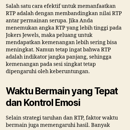
Salah satu cara efektif untuk memanfaatkan
RTP adalah dengan membandingkan nilai RTP
antar permainan serupa. Jika Anda
menemukan angka RTP yang lebih tinggi pada
Jokers Jewels, maka peluang untuk
mendapatkan kemenangan lebih sering bisa
meningkat. Namun tetap ingat bahwa RTP
adalah indikator jangka panjang, sehingga
kemenangan pada sesi singkat tetap
dipengaruhi oleh keberuntungan.
Waktu Bermain yang Tepat
dan Kontrol Emosi
Selain strategi taruhan dan RTP, faktor waktu
bermain juga memengaruhi hasil. Banyak