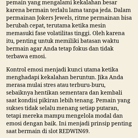
pemain yang mengalami kekalahan besar
karena bermain terlalu lama tanpa jeda. Dalam
permainan Jokers Jewels, ritme permainan bisa
berubah cepat, terutama ketika mesin
memasuki fase volatilitas tinggi. Oleh karena
itu, penting untuk memiliki batasan waktu
bermain agar Anda tetap fokus dan tidak
terbawa emosi.
Kontrol emosi menjadi kunci utama ketika
menghadapi kekalahan beruntun. Jika Anda
merasa mulai stres atau terburu-buru,
sebaiknya hentikan sementara dan kembali
saat kondisi pikiran lebih tenang. Pemain yang
sukses tidak selalu menang setiap putaran,
tetapi mereka mampu mengelola modal dan
emosi dengan baik. Ini menjadi prinsip penting
saat bermain di slot REDWIN69.