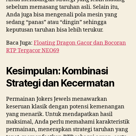
sebelum memasang taruhan asli. Selain itu,
Anda juga bisa mengenali pola mesin yang
sedang “panas” atau “dingin” sehingga
keputusan taruhan bisa lebih terukur.
Baca Juga:
Floating Dragon Gacor dan Bocoran
RTP Tergacor NEO69
Kesimpulan: Kombinasi
Strategi dan Kecermatan
Permainan Jokers Jewels menawarkan
keseruan klasik dengan potensi kemenangan
yang menarik. Untuk mendapatkan hasil
maksimal, Anda perlu memahami karakteristik
permainan, menerapkan strategi taruhan yang