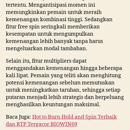
tertentu. Mengantisipasi momen ini
memungkinkan pemain untuk meraih
kemenangan kombinasi tinggi. Sedangkan
fitur free spin seringkali memberikan
kesempatan untuk mengumpulkan
kemenangan lebih banyak tanpa harus
mengeluarkan modal tambahan.
Selain itu, fitur multipliers dapat
menggandakan kemenangan hingga beberapa
kali lipat. Pemain yang teliti akan menghitung
potensi kemenangan sebelum memutuskan
untuk meningkatkan taruhan, sehingga setiap
putaran menjadi lebih strategis dan berpeluang
menghasilkan keuntungan maksimal.
Baca Juga:
Hot to Burn Hold and Spin Terbaik
dan RTP Tergacor BIOWIN69