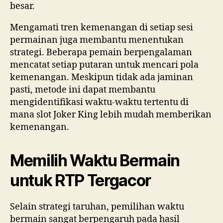
besar.
Mengamati tren kemenangan di setiap sesi
permainan juga membantu menentukan
strategi. Beberapa pemain berpengalaman
mencatat setiap putaran untuk mencari pola
kemenangan. Meskipun tidak ada jaminan
pasti, metode ini dapat membantu
mengidentifikasi waktu-waktu tertentu di
mana slot Joker King lebih mudah memberikan
kemenangan.
Memilih Waktu Bermain
untuk RTP Tergacor
Selain strategi taruhan, pemilihan waktu
bermain sangat berpengaruh pada hasil