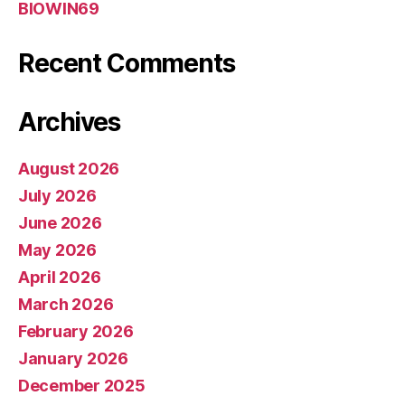
BIOWIN69
Recent Comments
Archives
August 2026
July 2026
June 2026
May 2026
April 2026
March 2026
February 2026
January 2026
December 2025