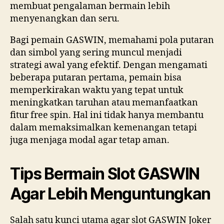
membuat pengalaman bermain lebih
menyenangkan dan seru.
Bagi pemain GASWIN, memahami pola putaran
dan simbol yang sering muncul menjadi
strategi awal yang efektif. Dengan mengamati
beberapa putaran pertama, pemain bisa
memperkirakan waktu yang tepat untuk
meningkatkan taruhan atau memanfaatkan
fitur free spin. Hal ini tidak hanya membantu
dalam memaksimalkan kemenangan tetapi
juga menjaga modal agar tetap aman.
Tips Bermain Slot GASWIN
Agar Lebih Menguntungkan
Salah satu kunci utama agar slot GASWIN Joker