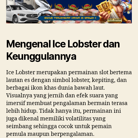
Mengenal Ice Lobster dan
Keunggulannya
Ice Lobster merupakan permainan slot bertema
lautan es dengan simbol lobster, kepiting, dan
berbagai ikon khas dunia bawah laut.
Visualnya yang jernih dan efek suara yang
imersif membuat pengalaman bermain terasa
lebih hidup. Tidak hanya itu, permainan ini
juga dikenal memiliki volatilitas yang
seimbang sehingga cocok untuk pemain
pemula maupun berpengalaman.