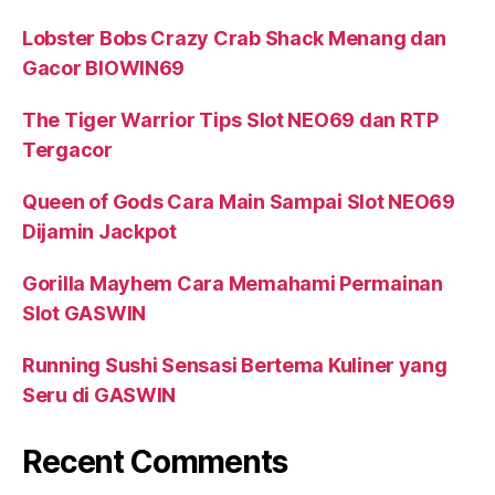
Lobster Bobs Crazy Crab Shack Menang dan
Gacor BIOWIN69
The Tiger Warrior Tips Slot NEO69 dan RTP
Tergacor
Queen of Gods Cara Main Sampai Slot NEO69
Dijamin Jackpot
Gorilla Mayhem Cara Memahami Permainan
Slot GASWIN
Running Sushi Sensasi Bertema Kuliner yang
Seru di GASWIN
Recent Comments