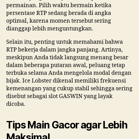
permainan. Pilih waktu bermain ketika
persentase RTP sedang berada di angka
optimal, karena momen tersebut sering
dianggap lebih menguntungkan.
Selain itu, penting untuk memahami bahwa
RTP bekerja dalam jangka panjang. Artinya,
meskipun Anda tidak langsung menang besar
dalam beberapa putaran awal, peluang tetap
terbuka selama Anda mengelola modal dengan
bijak. Ice Lobster dikenal memiliki frekuensi
kemenangan yang cukup stabil sehingga sering
disebut sebagai slot GASWIN yang layak
dicoba.
Tips Main Gacor agar Lebih
Maksimal