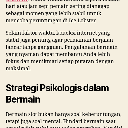
hari atau jam sepi pemain sering dianggap
sebagai momen yang lebih stabil untuk
mencoba peruntungan di Ice Lobster.
Selain faktor waktu, koneksi internet yang
stabil juga penting agar permainan berjalan
lancar tanpa gangguan. Pengalaman bermain
yang nyaman dapat membantu Anda lebih
fokus dan menikmati setiap putaran dengan
maksimal.
Strategi Psikologis dalam
Bermain
Bermain slot bukan hanya soal keberuntungan,
tetapi juga soal mental. Hindari bermain saat