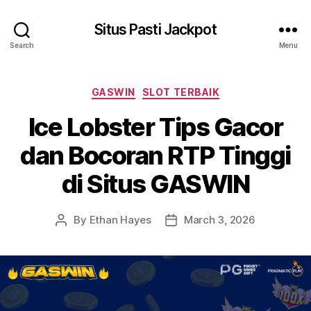
Situs Pasti Jackpot
Search
Menu
Categories
GASWIN
SLOT TERBAIK
Ice Lobster Tips Gacor
dan Bocoran RTP Tinggi
di Situs GASWIN
By
Ethan Hayes
March 3, 2026
Post
Post
author
date