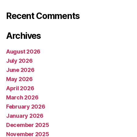
Recent Comments
Archives
August 2026
July 2026
June 2026
May 2026
April 2026
March 2026
February 2026
January 2026
December 2025
November 2025