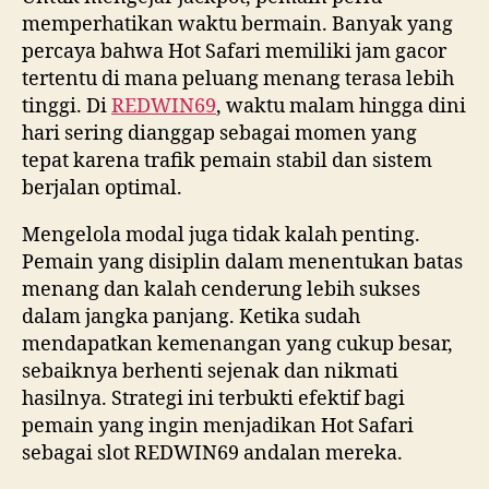
memperhatikan waktu bermain. Banyak yang
percaya bahwa Hot Safari memiliki jam gacor
tertentu di mana peluang menang terasa lebih
tinggi. Di
REDWIN69
, waktu malam hingga dini
hari sering dianggap sebagai momen yang
tepat karena trafik pemain stabil dan sistem
berjalan optimal.
Mengelola modal juga tidak kalah penting.
Pemain yang disiplin dalam menentukan batas
menang dan kalah cenderung lebih sukses
dalam jangka panjang. Ketika sudah
mendapatkan kemenangan yang cukup besar,
sebaiknya berhenti sejenak dan nikmati
hasilnya. Strategi ini terbukti efektif bagi
pemain yang ingin menjadikan Hot Safari
sebagai slot REDWIN69 andalan mereka.