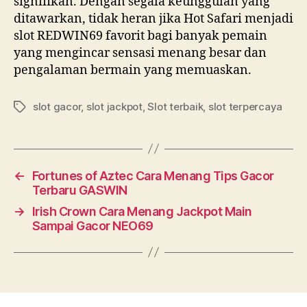
signifikan. Dengan segala keunggulan yang
ditawarkan, tidak heran jika Hot Safari menjadi
slot REDWIN69 favorit bagi banyak pemain
yang mengincar sensasi menang besar dan
pengalaman bermain yang memuaskan.
slot gacor
,
slot jackpot
,
Slot terbaik
,
slot terpercaya
Tags
←
Fortunes of Aztec Cara Menang Tips Gacor
Terbaru GASWIN
→
Irish Crown Cara Menang Jackpot Main
Sampai Gacor NEO69