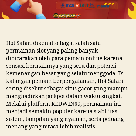
Hot Safari dikenal sebagai salah satu
permainan slot yang paling banyak
dibicarakan oleh para pemain online karena
sensasi bermainnya yang seru dan potensi
kemenangan besar yang selalu menggoda. Di
kalangan pemain berpengalaman, Hot Safari
sering disebut sebagai situs gacor yang mampu
menghadirkan jackpot dalam waktu singkat.
Melalui platform REDWIN69, permainan ini
menjadi semakin populer karena stabilitas
sistem, tampilan yang nyaman, serta peluang
menang yang terasa lebih realistis.