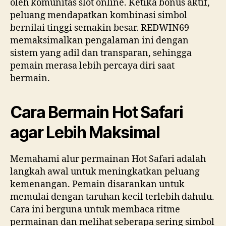
oleh komunitas slot online. Ketika bonus aktif,
peluang mendapatkan kombinasi simbol
bernilai tinggi semakin besar. REDWIN69
memaksimalkan pengalaman ini dengan
sistem yang adil dan transparan, sehingga
pemain merasa lebih percaya diri saat
bermain.
Cara Bermain Hot Safari
agar Lebih Maksimal
Memahami alur permainan Hot Safari adalah
langkah awal untuk meningkatkan peluang
kemenangan. Pemain disarankan untuk
memulai dengan taruhan kecil terlebih dahulu.
Cara ini berguna untuk membaca ritme
permainan dan melihat seberapa sering simbol