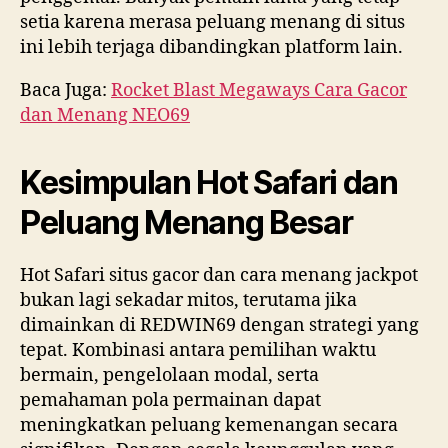
setia karena merasa peluang menang di situs
ini lebih terjaga dibandingkan platform lain.
Baca Juga:
Rocket Blast Megaways Cara Gacor
dan Menang NEO69
Kesimpulan Hot Safari dan
Peluang Menang Besar
Hot Safari situs gacor dan cara menang jackpot
bukan lagi sekadar mitos, terutama jika
dimainkan di REDWIN69 dengan strategi yang
tepat. Kombinasi antara pemilihan waktu
bermain, pengelolaan modal, serta
pemahaman pola permainan dapat
meningkatkan peluang kemenangan secara