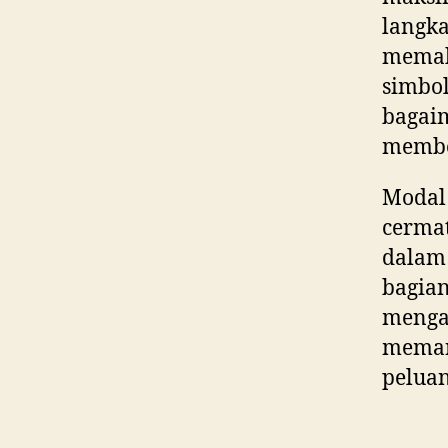
langka
memaha
simbol
bagaim
membe
Modal
cermat
dalam 
bagian
mengam
memana
peluan