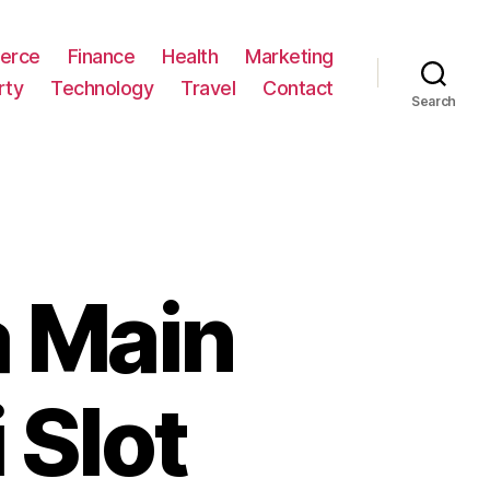
erce
Finance
Health
Marketing
rty
Technology
Travel
Contact
Search
a Main
 Slot