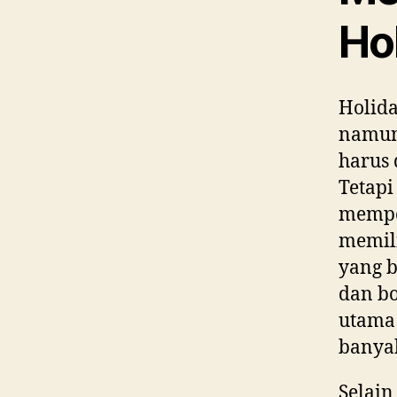
Ho
Holida
namun
harus 
Tetapi
mempe
memil
yang bi
dan bo
utama 
banya
Selain