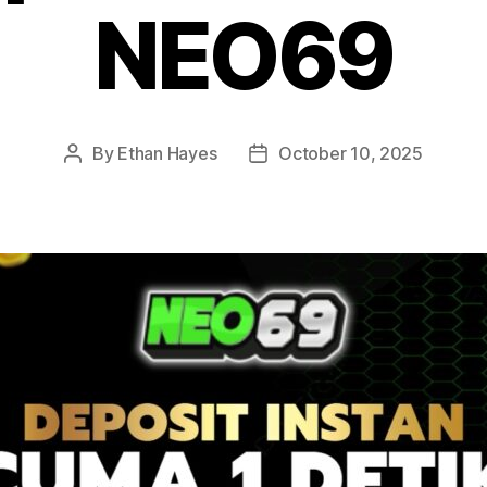
NEO69
By
Ethan Hayes
October 10, 2025
Post
Post
author
date