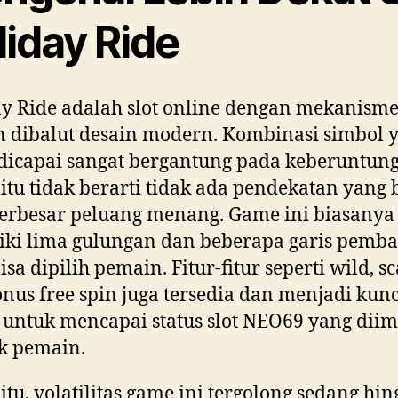
liday Ride
y Ride adalah slot online dengan mekanisme
 dibalut desain modern. Kombinasi simbol 
dicapai sangat bergantung pada keberuntun
 itu tidak berarti tidak ada pendekatan yang 
rbesar peluang menang. Game ini biasanya
iki lima gulungan dan beberapa garis pemb
sa dipilih pemain. Fitur-fitur seperti wild, sca
nus free spin juga tersedia dan menjadi kunc
untuk mencapai status slot NEO69 yang dii
k pemain.
 itu, volatilitas game ini tergolong sedang hin