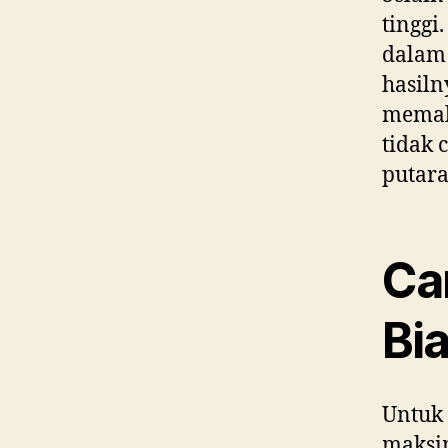
tinggi
dalam 
hasiln
memah
tidak 
putara
Ca
Bi
Untuk
maksi