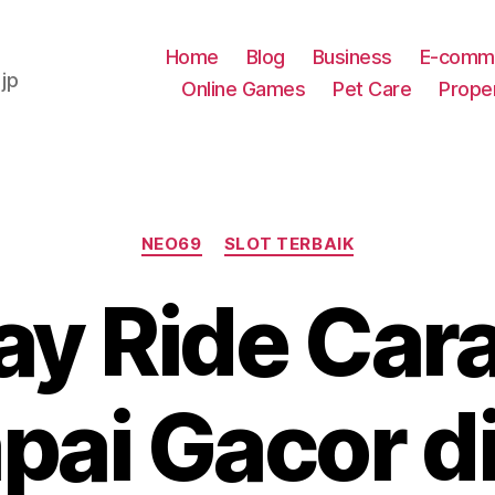
Home
Blog
Business
E-comm
 jp
Online Games
Pet Care
Prope
Categories
NEO69
SLOT TERBAIK
ay Ride Car
ai Gacor di