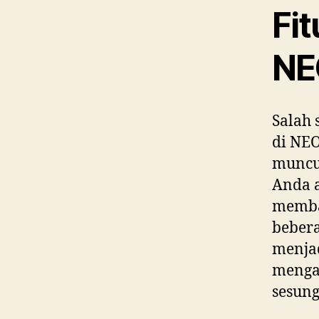
Fit
NE
Salah 
di NEO
muncul
Anda a
memba
bebera
menjad
menga
sesun