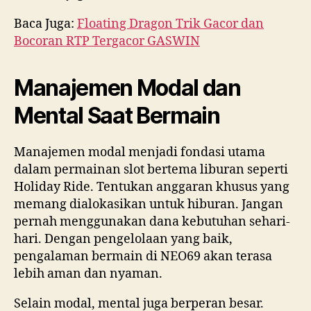
Baca Juga:
Floating Dragon Trik Gacor dan
Bocoran RTP Tergacor GASWIN
Manajemen Modal dan
Mental Saat Bermain
Manajemen modal menjadi fondasi utama
dalam permainan slot bertema liburan seperti
Holiday Ride. Tentukan anggaran khusus yang
memang dialokasikan untuk hiburan. Jangan
pernah menggunakan dana kebutuhan sehari-
hari. Dengan pengelolaan yang baik,
pengalaman bermain di NEO69 akan terasa
lebih aman dan nyaman.
Selain modal, mental juga berperan besar.