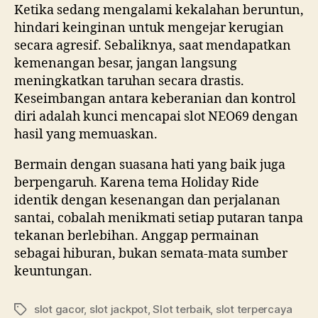
Ketika sedang mengalami kekalahan beruntun,
hindari keinginan untuk mengejar kerugian
secara agresif. Sebaliknya, saat mendapatkan
kemenangan besar, jangan langsung
meningkatkan taruhan secara drastis.
Keseimbangan antara keberanian dan kontrol
diri adalah kunci mencapai slot NEO69 dengan
hasil yang memuaskan.
Bermain dengan suasana hati yang baik juga
berpengaruh. Karena tema Holiday Ride
identik dengan kesenangan dan perjalanan
santai, cobalah menikmati setiap putaran tanpa
tekanan berlebihan. Anggap permainan
sebagai hiburan, bukan semata-mata sumber
keuntungan.
slot gacor
,
slot jackpot
,
Slot terbaik
,
slot terpercaya
Tags