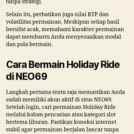
tanpa strategi.
Selain itu, perhatikan juga nilai RTP dan
volatilitas permainan. Meskipun setiap hasil
bersifat acak, memahami karakter permainan
dapat membantu Anda menyesuaikan modal
dan pola bermain.
Cara Bermain Holiday Ride
di NEO69
Langkah pertama tentu saja memastikan Anda
sudah memiliki akun aktif di situs NEO69.
Setelah login, cari permainan Holiday Ride
melalui kolom pencarian atau kategori slot
bertema liburan. Pastikan koneksi internet
stabil agar permainan berjalan lancar tanpa