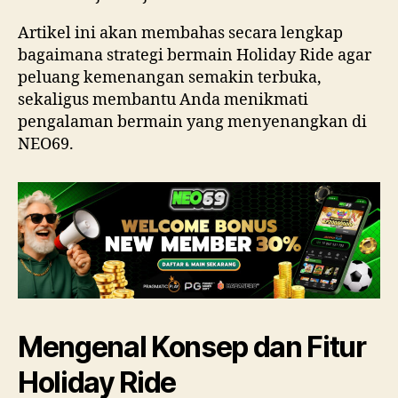
Artikel ini akan membahas secara lengkap
bagaimana strategi bermain Holiday Ride agar
peluang kemenangan semakin terbuka,
sekaligus membantu Anda menikmati
pengalaman bermain yang menyenangkan di
NEO69.
Mengenal Konsep dan Fitur
Holiday Ride