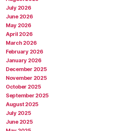
July 2026
June 2026
May 2026
April 2026
March 2026
February 2026
January 2026
December 2025
November 2025
October 2025
September 2025
August 2025
July 2025
June 2025
May 2025