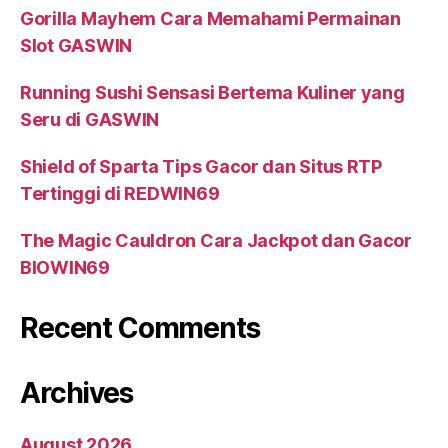
Gorilla Mayhem Cara Memahami Permainan
Slot GASWIN
Running Sushi Sensasi Bertema Kuliner yang
Seru di GASWIN
Shield of Sparta Tips Gacor dan Situs RTP
Tertinggi di REDWIN69
The Magic Cauldron Cara Jackpot dan Gacor
BIOWIN69
Recent Comments
Archives
August 2026