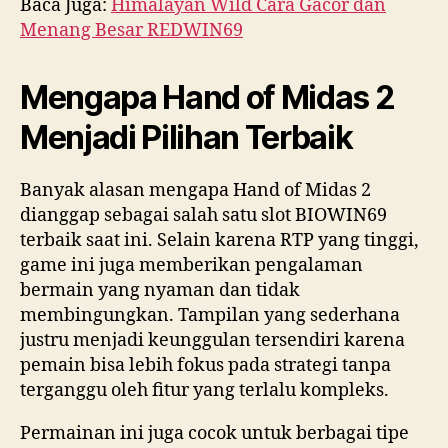
Baca Juga:
Himalayan Wild Cara Gacor dan
Menang Besar REDWIN69
Mengapa Hand of Midas 2
Menjadi Pilihan Terbaik
Banyak alasan mengapa Hand of Midas 2
dianggap sebagai salah satu slot BIOWIN69
terbaik saat ini. Selain karena RTP yang tinggi,
game ini juga memberikan pengalaman
bermain yang nyaman dan tidak
membingungkan. Tampilan yang sederhana
justru menjadi keunggulan tersendiri karena
pemain bisa lebih fokus pada strategi tanpa
terganggu oleh fitur yang terlalu kompleks.
Permainan ini juga cocok untuk berbagai tipe