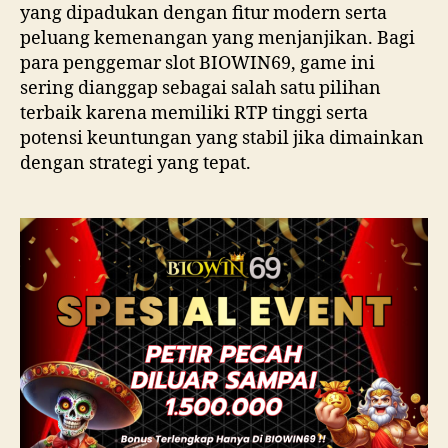
yang dipadukan dengan fitur modern serta
peluang kemenangan yang menjanjikan. Bagi
para penggemar slot BIOWIN69, game ini
sering dianggap sebagai salah satu pilihan
terbaik karena memiliki RTP tinggi serta
potensi keuntungan yang stabil jika dimainkan
dengan strategi yang tepat.