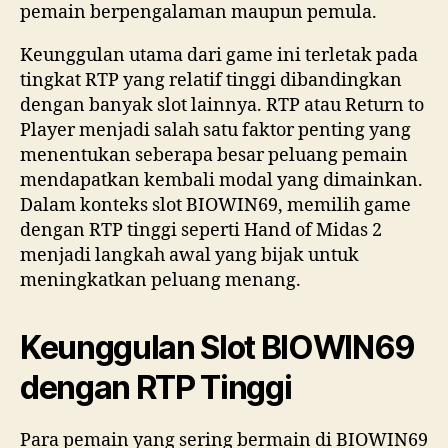
pemain berpengalaman maupun pemula.
Keunggulan utama dari game ini terletak pada
tingkat RTP yang relatif tinggi dibandingkan
dengan banyak slot lainnya. RTP atau Return to
Player menjadi salah satu faktor penting yang
menentukan seberapa besar peluang pemain
mendapatkan kembali modal yang dimainkan.
Dalam konteks slot BIOWIN69, memilih game
dengan RTP tinggi seperti Hand of Midas 2
menjadi langkah awal yang bijak untuk
meningkatkan peluang menang.
Keunggulan Slot BIOWIN69
dengan RTP Tinggi
Para pemain yang sering bermain di BIOWIN69