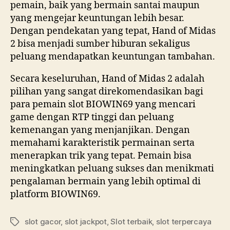
pemain, baik yang bermain santai maupun
yang mengejar keuntungan lebih besar.
Dengan pendekatan yang tepat, Hand of Midas
2 bisa menjadi sumber hiburan sekaligus
peluang mendapatkan keuntungan tambahan.
Secara keseluruhan, Hand of Midas 2 adalah
pilihan yang sangat direkomendasikan bagi
para pemain slot BIOWIN69 yang mencari
game dengan RTP tinggi dan peluang
kemenangan yang menjanjikan. Dengan
memahami karakteristik permainan serta
menerapkan trik yang tepat. Pemain bisa
meningkatkan peluang sukses dan menikmati
pengalaman bermain yang lebih optimal di
platform BIOWIN69.
slot gacor
,
slot jackpot
,
Slot terbaik
,
slot terpercaya
Tags