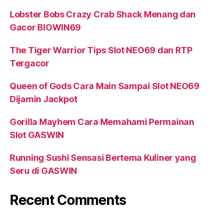
Lobster Bobs Crazy Crab Shack Menang dan
Gacor BIOWIN69
The Tiger Warrior Tips Slot NEO69 dan RTP
Tergacor
Queen of Gods Cara Main Sampai Slot NEO69
Dijamin Jackpot
Gorilla Mayhem Cara Memahami Permainan
Slot GASWIN
Running Sushi Sensasi Bertema Kuliner yang
Seru di GASWIN
Recent Comments