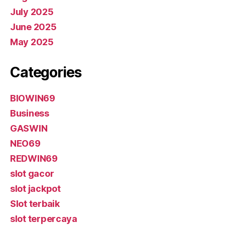
July 2025
June 2025
May 2025
Categories
BIOWIN69
Business
GASWIN
NEO69
REDWIN69
slot gacor
slot jackpot
Slot terbaik
slot terpercaya