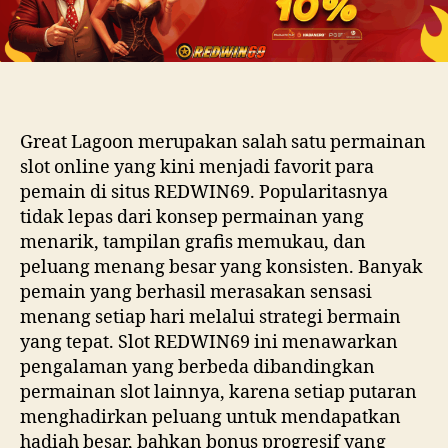
Great Lagoon merupakan salah satu permainan
slot online yang kini menjadi favorit para
pemain di situs REDWIN69. Popularitasnya
tidak lepas dari konsep permainan yang
menarik, tampilan grafis memukau, dan
peluang menang besar yang konsisten. Banyak
pemain yang berhasil merasakan sensasi
menang setiap hari melalui strategi bermain
yang tepat. Slot REDWIN69 ini menawarkan
pengalaman yang berbeda dibandingkan
permainan slot lainnya, karena setiap putaran
menghadirkan peluang untuk mendapatkan
hadiah besar, bahkan bonus progresif yang