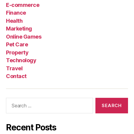
E-commerce
Finance
Health
Marketing
Online Games
Pet Care
Property
Technology
Travel
Contact
Search
for:
Recent Posts