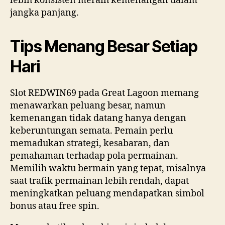
lebih konsisten meraih kemenangan dalam
jangka panjang.
Tips Menang Besar Setiap
Hari
Slot REDWIN69 pada Great Lagoon memang
menawarkan peluang besar, namun
kemenangan tidak datang hanya dengan
keberuntungan semata. Pemain perlu
memadukan strategi, kesabaran, dan
pemahaman terhadap pola permainan.
Memilih waktu bermain yang tepat, misalnya
saat trafik permainan lebih rendah, dapat
meningkatkan peluang mendapatkan simbol
bonus atau free spin.