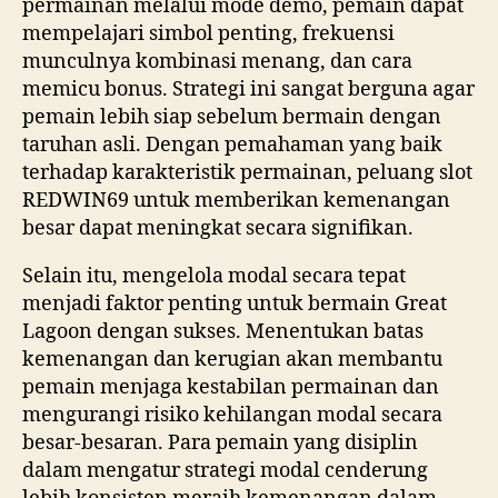
permainan melalui mode demo, pemain dapat
mempelajari simbol penting, frekuensi
munculnya kombinasi menang, dan cara
memicu bonus. Strategi ini sangat berguna agar
pemain lebih siap sebelum bermain dengan
taruhan asli. Dengan pemahaman yang baik
terhadap karakteristik permainan, peluang slot
REDWIN69 untuk memberikan kemenangan
besar dapat meningkat secara signifikan.
Selain itu, mengelola modal secara tepat
menjadi faktor penting untuk bermain Great
Lagoon dengan sukses. Menentukan batas
kemenangan dan kerugian akan membantu
pemain menjaga kestabilan permainan dan
mengurangi risiko kehilangan modal secara
besar-besaran. Para pemain yang disiplin
dalam mengatur strategi modal cenderung