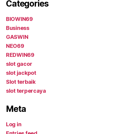
Categories
BIOWIN69
Business
GASWIN
NEO69
REDWIN69
slot gacor
slot jackpot
Slot terbaik
slot terpercaya
Meta
Log in
Entries feed