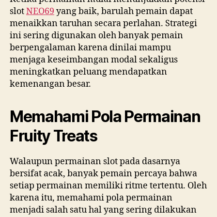
slot
NEO69
yang baik, barulah pemain dapat
menaikkan taruhan secara perlahan. Strategi
ini sering digunakan oleh banyak pemain
berpengalaman karena dinilai mampu
menjaga keseimbangan modal sekaligus
meningkatkan peluang mendapatkan
kemenangan besar.
Memahami Pola Permainan
Fruity Treats
Walaupun permainan slot pada dasarnya
bersifat acak, banyak pemain percaya bahwa
setiap permainan memiliki ritme tertentu. Oleh
karena itu, memahami pola permainan
menjadi salah satu hal yang sering dilakukan