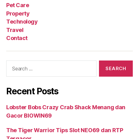
Pet Care
Property
Technology
Travel
Contact
Search
for:
Recent Posts
Lobster Bobs Crazy Crab Shack Menang dan
Gacor BIOWIN69
The Tiger Warrior Tips Slot NEO69 dan RTP
Tergacor