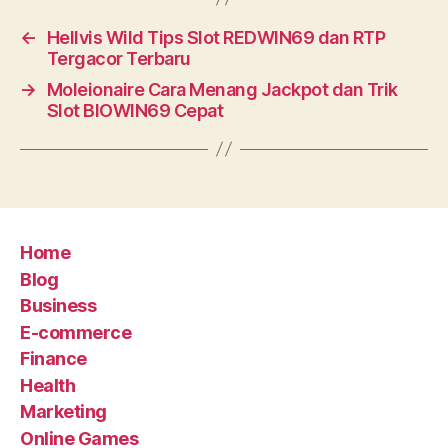
←
Hellvis Wild Tips Slot REDWIN69 dan RTP
Tergacor Terbaru
→
Moleionaire Cara Menang Jackpot dan Trik
Slot BIOWIN69 Cepat
Home
Blog
Business
E-commerce
Finance
Health
Marketing
Online Games