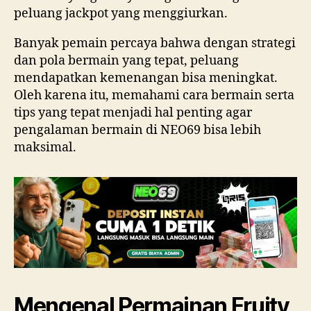
peluang jackpot yang menggiurkan.
Banyak pemain percaya bahwa dengan strategi
dan pola bermain yang tepat, peluang
mendapatkan kemenangan bisa meningkat.
Oleh karena itu, memahami cara bermain serta
tips yang tepat menjadi hal penting agar
pengalaman bermain di NEO69 bisa lebih
maksimal.
Mengenal Permainan Fruity