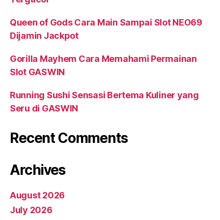
Queen of Gods Cara Main Sampai Slot NEO69
Dijamin Jackpot
Gorilla Mayhem Cara Memahami Permainan
Slot GASWIN
Running Sushi Sensasi Bertema Kuliner yang
Seru di GASWIN
Recent Comments
Archives
August 2026
July 2026