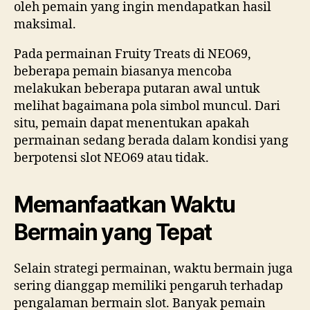
oleh pemain yang ingin mendapatkan hasil
maksimal.
Pada permainan Fruity Treats di NEO69,
beberapa pemain biasanya mencoba
melakukan beberapa putaran awal untuk
melihat bagaimana pola simbol muncul. Dari
situ, pemain dapat menentukan apakah
permainan sedang berada dalam kondisi yang
berpotensi slot NEO69 atau tidak.
Memanfaatkan Waktu
Bermain yang Tepat
Selain strategi permainan, waktu bermain juga
sering dianggap memiliki pengaruh terhadap
pengalaman bermain slot. Banyak pemain