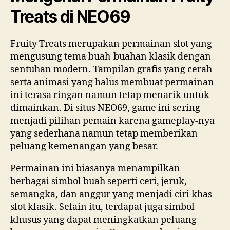
Treats di NEO69
Fruity Treats merupakan permainan slot yang
mengusung tema buah-buahan klasik dengan
sentuhan modern. Tampilan grafis yang cerah
serta animasi yang halus membuat permainan
ini terasa ringan namun tetap menarik untuk
dimainkan. Di situs NEO69, game ini sering
menjadi pilihan pemain karena gameplay-nya
yang sederhana namun tetap memberikan
peluang kemenangan yang besar.
Permainan ini biasanya menampilkan
berbagai simbol buah seperti ceri, jeruk,
semangka, dan anggur yang menjadi ciri khas
slot klasik. Selain itu, terdapat juga simbol
khusus yang dapat meningkatkan peluang