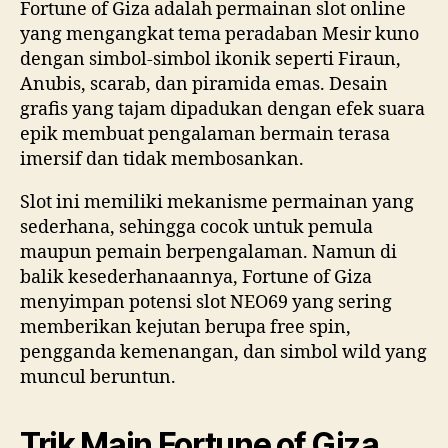
Fortune of Giza adalah permainan slot online
yang mengangkat tema peradaban Mesir kuno
dengan simbol-simbol ikonik seperti Firaun,
Anubis, scarab, dan piramida emas. Desain
grafis yang tajam dipadukan dengan efek suara
epik membuat pengalaman bermain terasa
imersif dan tidak membosankan.
Slot ini memiliki mekanisme permainan yang
sederhana, sehingga cocok untuk pemula
maupun pemain berpengalaman. Namun di
balik kesederhanaannya, Fortune of Giza
menyimpan potensi slot NEO69 yang sering
memberikan kejutan berupa free spin,
pengganda kemenangan, dan simbol wild yang
muncul beruntun.
Trik Main Fortune of Giza