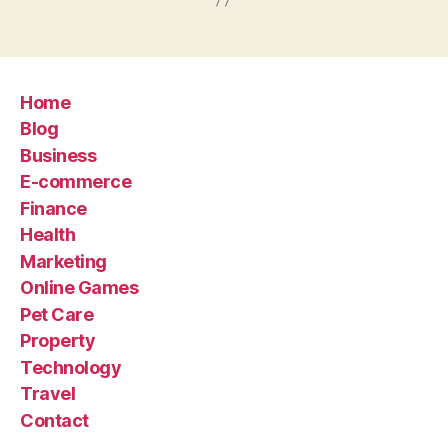
Home
Blog
Business
E-commerce
Finance
Health
Marketing
Online Games
Pet Care
Property
Technology
Travel
Contact