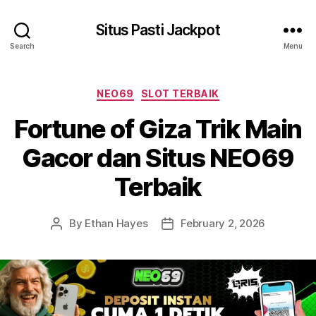
Situs Pasti Jackpot
Search
Menu
Categories
NEO69
SLOT TERBAIK
Fortune of Giza Trik Main
Gacor dan Situs NEO69
Terbaik
By
Ethan Hayes
February 2, 2026
Post
Post
author
date