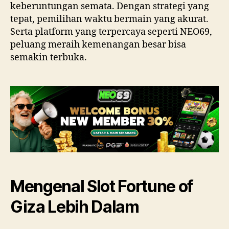
keberuntungan semata. Dengan strategi yang
tepat, pemilihan waktu bermain yang akurat.
Serta platform yang terpercaya seperti NEO69,
peluang meraih kemenangan besar bisa
semakin terbuka.
Mengenal Slot Fortune of
Giza Lebih Dalam