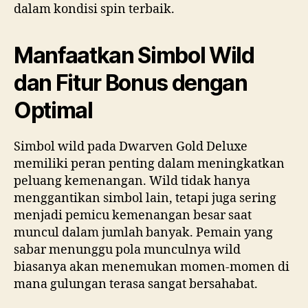
dalam kondisi spin terbaik.
Manfaatkan Simbol Wild
dan Fitur Bonus dengan
Optimal
Simbol wild pada Dwarven Gold Deluxe
memiliki peran penting dalam meningkatkan
peluang kemenangan. Wild tidak hanya
menggantikan simbol lain, tetapi juga sering
menjadi pemicu kemenangan besar saat
muncul dalam jumlah banyak. Pemain yang
sabar menunggu pola munculnya wild
biasanya akan menemukan momen-momen di
mana gulungan terasa sangat bersahabat.