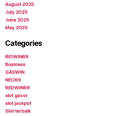
August 2025
July 2025
June 2025
May 2025
Categories
BIOWIN69
Business
GASWIN
NEO69
REDWIN69
slot gacor
slot jackpot
Slot terbaik