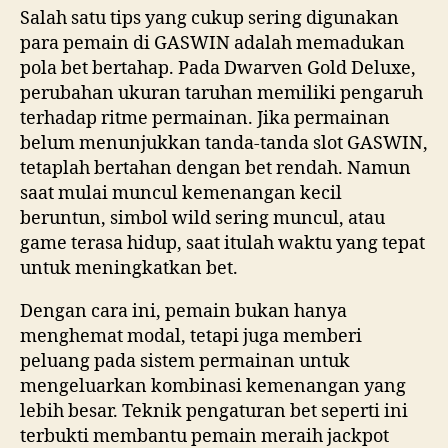
Salah satu tips yang cukup sering digunakan
para pemain di GASWIN adalah memadukan
pola bet bertahap. Pada Dwarven Gold Deluxe,
perubahan ukuran taruhan memiliki pengaruh
terhadap ritme permainan. Jika permainan
belum menunjukkan tanda-tanda slot GASWIN,
tetaplah bertahan dengan bet rendah. Namun
saat mulai muncul kemenangan kecil
beruntun, simbol wild sering muncul, atau
game terasa hidup, saat itulah waktu yang tepat
untuk meningkatkan bet.
Dengan cara ini, pemain bukan hanya
menghemat modal, tetapi juga memberi
peluang pada sistem permainan untuk
mengeluarkan kombinasi kemenangan yang
lebih besar. Teknik pengaturan bet seperti ini
terbukti membantu pemain meraih jackpot