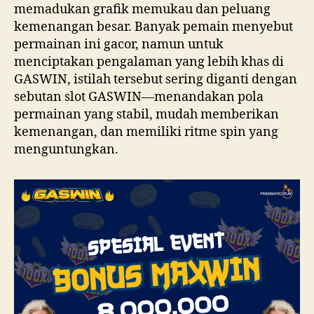
memadukan grafik memukau dan peluang
kemenangan besar. Banyak pemain menyebut
permainan ini gacor, namun untuk
menciptakan pengalaman yang lebih khas di
GASWIN, istilah tersebut sering diganti dengan
sebutan slot GASWIN—menandakan pola
permainan yang stabil, mudah memberikan
kemenangan, dan memiliki ritme spin yang
menguntungkan.