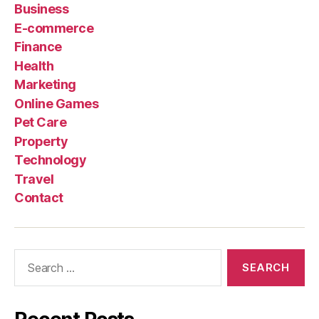
Business
E-commerce
Finance
Health
Marketing
Online Games
Pet Care
Property
Technology
Travel
Contact
Search
for: