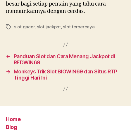
besar bagi setiap pemain yang tahu cara
memainkannya dengan cerdas.
slot gacor
,
slot jackpot
,
slot terpercaya
Tags
←
Panduan Slot dan Cara Menang Jackpot di
REDWIN69
→
Monkeys Trik Slot BIOWIN69 dan Situs RTP
Tinggi Hari Ini
Home
Blog