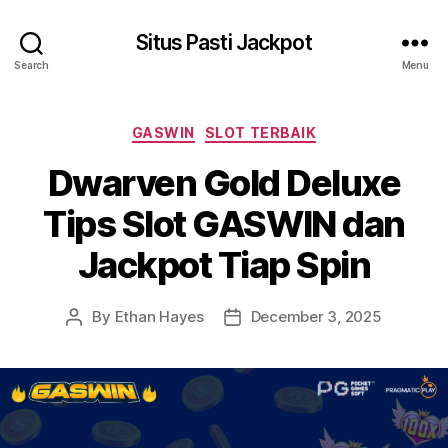
Situs Pasti Jackpot
Search
Menu
Categories
GASWIN
SLOT TERBAIK
Dwarven Gold Deluxe
Tips Slot GASWIN dan
Jackpot Tiap Spin
By
Ethan Hayes
December 3, 2025
Post
Post
author
date