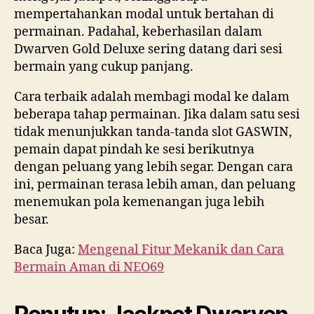
mempertahankan modal untuk bertahan di
permainan. Padahal, keberhasilan dalam
Dwarven Gold Deluxe sering datang dari sesi
bermain yang cukup panjang.
Cara terbaik adalah membagi modal ke dalam
beberapa tahap permainan. Jika dalam satu sesi
tidak menunjukkan tanda-tanda slot GASWIN,
pemain dapat pindah ke sesi berikutnya
dengan peluang yang lebih segar. Dengan cara
ini, permainan terasa lebih aman, dan peluang
menemukan pola kemenangan juga lebih
besar.
Baca Juga:
Mengenal Fitur Mekanik dan Cara
Bermain Aman di NEO69