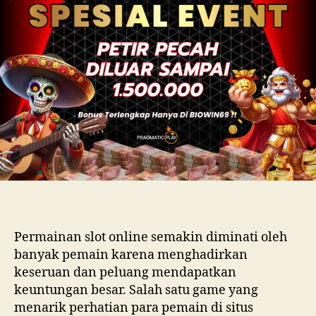
Permainan slot online semakin diminati oleh
banyak pemain karena menghadirkan
keseruan dan peluang mendapatkan
keuntungan besar. Salah satu game yang
menarik perhatian para pemain di situs