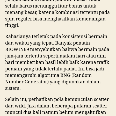
selalu harus menunggu fitur bonus untuk
menang besar, karena kombinasi tertentu pada
spin reguler bisa menghasilkan kemenangan
tinggi.
Rahasianya terletak pada konsistensi bermain
dan waktu yang tepat. Banyak pemain
BIOWIN69 menyebutkan bahwa bermain pada
jam-jam tertentu seperti malam hari atau dini
hari memberikan hasil lebih baik karena trafik
pemain yang tidak terlalu padat. Ini bisa jadi
memengaruhi algoritma RNG (Random
Number Generator) yang digunakan dalam
sistem.
Selain itu, perhatikan pola kemunculan scatter
dan wild. Jika dalam beberapa putaran scatter
muncul dua kali namun belum mengaktifkan