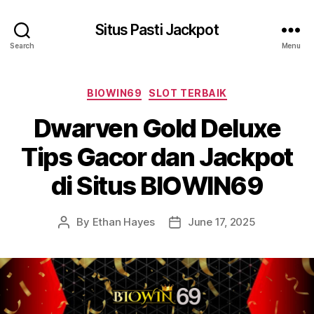
Situs Pasti Jackpot
Search
Menu
Categories
BIOWIN69
SLOT TERBAIK
Dwarven Gold Deluxe
Tips Gacor dan Jackpot
di Situs BIOWIN69
By
Ethan Hayes
June 17, 2025
Post
Post
author
date