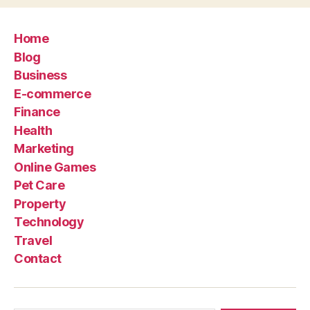
Home
Blog
Business
E-commerce
Finance
Health
Marketing
Online Games
Pet Care
Property
Technology
Travel
Contact