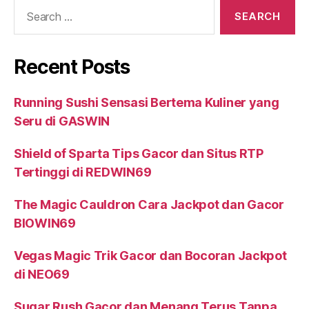
Search
for:
Recent Posts
Running Sushi Sensasi Bertema Kuliner yang
Seru di GASWIN
Shield of Sparta Tips Gacor dan Situs RTP
Tertinggi di REDWIN69
The Magic Cauldron Cara Jackpot dan Gacor
BIOWIN69
Vegas Magic Trik Gacor dan Bocoran Jackpot
di NEO69
Sugar Rush Gacor dan Menang Terus Tanpa