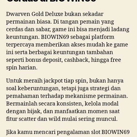
Dwarven Gold Deluxe bukan sekadar
permainan biasa. Di tangan pemain yang
cerdas dan sabar, game ini bisa menjadi ladang
keuntungan. BIOWIN69 sebagai platform
terpercaya memberikan akses mudah ke game
ini serta berbagai keuntungan tambahan
seperti bonus deposit, cashback, hingga free
spin harian.
Untuk meraih jackpot tiap spin, bukan hanya
soal keberuntungan, tetapi juga strategi dan
pemahaman terhadap mekanisme permainan.
Bermainlah secara konsisten, kelola modal
dengan bijak, dan manfaatkan momen saat
fitur scatter dan wild mulai sering muncul.
Jika kamu mencari pengalaman slot BIOWIN69