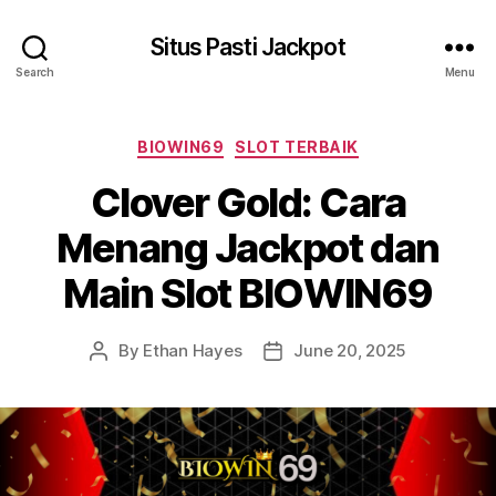
Situs Pasti Jackpot
Search
Menu
Categories
BIOWIN69
SLOT TERBAIK
Clover Gold: Cara
Menang Jackpot dan
Main Slot BIOWIN69
By
Ethan Hayes
June 20, 2025
Post
Post
author
date