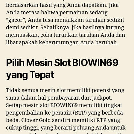
berdasarkan hasil yang Anda dapatkan. Jika
Anda merasa bahwa permainan sedang
“gacor”, Anda bisa menaikkan taruhan sedikit
demi sedikit. Sebaliknya, jika hasilnya kurang
memuaskan, coba turunkan taruhan Anda dan
lihat apakah keberuntungan Anda berubah.
Pilih Mesin Slot BIOWIN69
yang Tepat
Tidak semua mesin slot memiliki potensi yang
sama dalam hal pembayaran dan jackpot.
Setiap mesin slot BIOWIN69 memiliki tingkat
pengembalian ke pemain (RTP) yang berbeda-
beda. Clover Gold sendiri memiliki RTP yang
cukup tinggi, yang berarti peluang Anda untuk