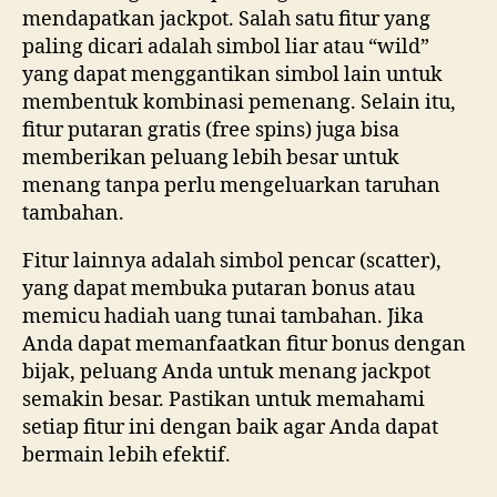
mendapatkan jackpot. Salah satu fitur yang
paling dicari adalah simbol liar atau “wild”
yang dapat menggantikan simbol lain untuk
membentuk kombinasi pemenang. Selain itu,
fitur putaran gratis (free spins) juga bisa
memberikan peluang lebih besar untuk
menang tanpa perlu mengeluarkan taruhan
tambahan.
Fitur lainnya adalah simbol pencar (scatter),
yang dapat membuka putaran bonus atau
memicu hadiah uang tunai tambahan. Jika
Anda dapat memanfaatkan fitur bonus dengan
bijak, peluang Anda untuk menang jackpot
semakin besar. Pastikan untuk memahami
setiap fitur ini dengan baik agar Anda dapat
bermain lebih efektif.