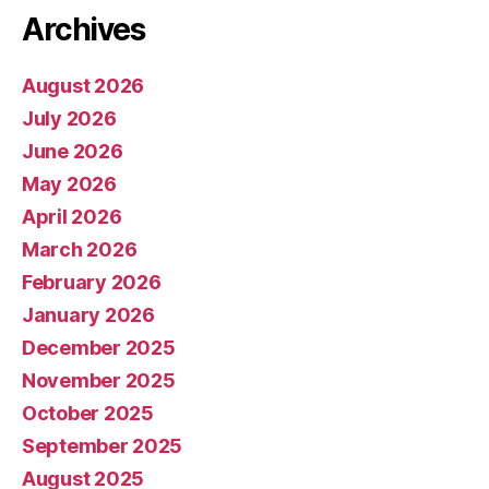
Archives
August 2026
July 2026
June 2026
May 2026
April 2026
March 2026
February 2026
January 2026
December 2025
November 2025
October 2025
September 2025
August 2025