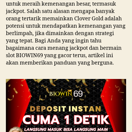
untuk meraih kemenangan besar, termasuk
jackpot. Salah satu alasan mengapa banyak
orang tertarik memainkan Clover Gold adalah
potensi untuk mendapatkan kemenangan yang
berlimpah, jika dimainkan dengan strategi
yang tepat. Bagi Anda yang ingin tahu
bagaimana cara menang jackpot dan bermain
slot BIOWIN69 yang gacor terus, artikel ini
akan memberikan panduan yang berguna.