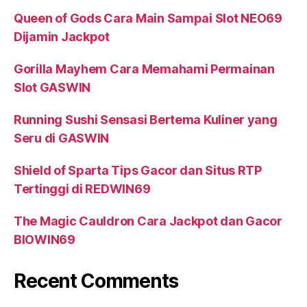
Queen of Gods Cara Main Sampai Slot NEO69
Dijamin Jackpot
Gorilla Mayhem Cara Memahami Permainan
Slot GASWIN
Running Sushi Sensasi Bertema Kuliner yang
Seru di GASWIN
Shield of Sparta Tips Gacor dan Situs RTP
Tertinggi di REDWIN69
The Magic Cauldron Cara Jackpot dan Gacor
BIOWIN69
Recent Comments