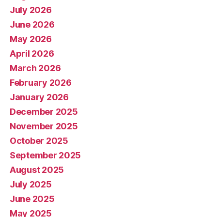
July 2026
June 2026
May 2026
April 2026
March 2026
February 2026
January 2026
December 2025
November 2025
October 2025
September 2025
August 2025
July 2025
June 2025
May 2025