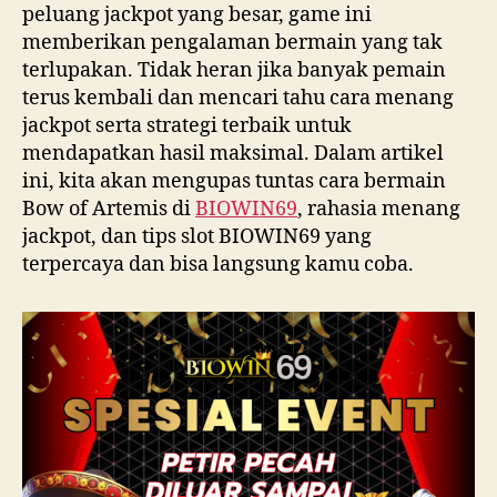
peluang jackpot yang besar, game ini
memberikan pengalaman bermain yang tak
terlupakan. Tidak heran jika banyak pemain
terus kembali dan mencari tahu cara menang
jackpot serta strategi terbaik untuk
mendapatkan hasil maksimal. Dalam artikel
ini, kita akan mengupas tuntas cara bermain
Bow of Artemis di
BIOWIN69
, rahasia menang
jackpot, dan tips slot BIOWIN69 yang
terpercaya dan bisa langsung kamu coba.