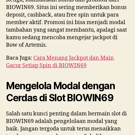
BIOWIN69. Situs ini sering memberikan bonus
deposit, cashback, atau free spin untuk para
member aktif. Promosi ini bisa menjadi modal
tambahan yang sangat membantu, apalagi saat
kamu sedang mencoba mengejar jackpot di
Bow of Artemis.
Baca Juga:
Cara Menang Jackpot dan Main
Gacor Setiap Spin di BIOWIN69
Mengelola Modal dengan
Cerdas di Slot BIOWIN69
Salah satu kunci penting dalam bermain slot di
BIOWIN69 adalah pengelolaan modal yang
baik. Jangan tergoda untuk terus menaikkan