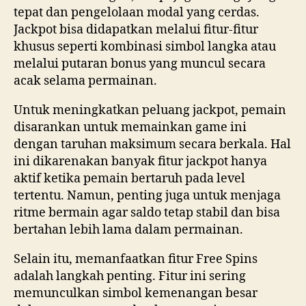
tepat dan pengelolaan modal yang cerdas.
Jackpot bisa didapatkan melalui fitur-fitur
khusus seperti kombinasi simbol langka atau
melalui putaran bonus yang muncul secara
acak selama permainan.
Untuk meningkatkan peluang jackpot, pemain
disarankan untuk memainkan game ini
dengan taruhan maksimum secara berkala. Hal
ini dikarenakan banyak fitur jackpot hanya
aktif ketika pemain bertaruh pada level
tertentu. Namun, penting juga untuk menjaga
ritme bermain agar saldo tetap stabil dan bisa
bertahan lebih lama dalam permainan.
Selain itu, memanfaatkan fitur Free Spins
adalah langkah penting. Fitur ini sering
memunculkan simbol kemenangan besar