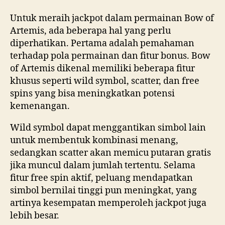
Untuk meraih jackpot dalam permainan Bow of
Artemis, ada beberapa hal yang perlu
diperhatikan. Pertama adalah pemahaman
terhadap pola permainan dan fitur bonus. Bow
of Artemis dikenal memiliki beberapa fitur
khusus seperti wild symbol, scatter, dan free
spins yang bisa meningkatkan potensi
kemenangan.
Wild symbol dapat menggantikan simbol lain
untuk membentuk kombinasi menang,
sedangkan scatter akan memicu putaran gratis
jika muncul dalam jumlah tertentu. Selama
fitur free spin aktif, peluang mendapatkan
simbol bernilai tinggi pun meningkat, yang
artinya kesempatan memperoleh jackpot juga
lebih besar.