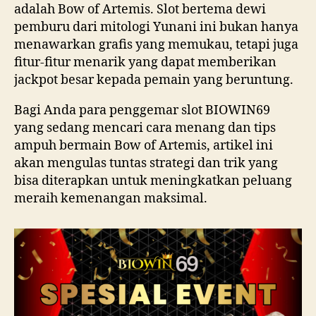
adalah Bow of Artemis. Slot bertema dewi
pemburu dari mitologi Yunani ini bukan hanya
menawarkan grafis yang memukau, tetapi juga
fitur-fitur menarik yang dapat memberikan
jackpot besar kepada pemain yang beruntung.
Bagi Anda para penggemar slot BIOWIN69
yang sedang mencari cara menang dan tips
ampuh bermain Bow of Artemis, artikel ini
akan mengulas tuntas strategi dan trik yang
bisa diterapkan untuk meningkatkan peluang
meraih kemenangan maksimal.