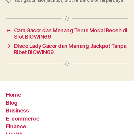
slot gacor
,
slot jackpot
,
Slot terbaik
,
slot terpercaya
Tags
←
Cara Gacor dan Menang Terus Modal Receh di
Slot BIOWIN69
→
Disco Lady Gacor dan Menang Jackpot Tanpa
Ribet BIOWIN69
Home
Blog
Business
E-commerce
Finance