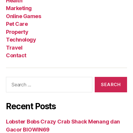
Health
Marketing
Online Games
Pet Care
Property
Technology
Travel
Contact
Search
for:
Recent Posts
Lobster Bobs Crazy Crab Shack Menang dan
Gacor BIOWIN69