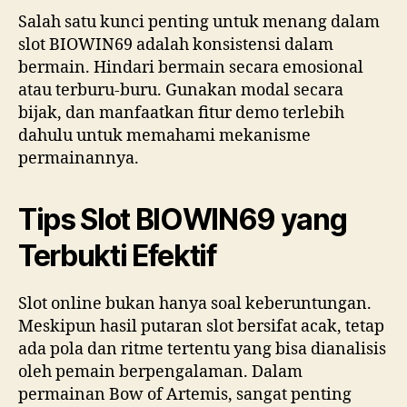
Salah satu kunci penting untuk menang dalam
slot BIOWIN69 adalah konsistensi dalam
bermain. Hindari bermain secara emosional
atau terburu-buru. Gunakan modal secara
bijak, dan manfaatkan fitur demo terlebih
dahulu untuk memahami mekanisme
permainannya.
Tips Slot BIOWIN69 yang
Terbukti Efektif
Slot online bukan hanya soal keberuntungan.
Meskipun hasil putaran slot bersifat acak, tetap
ada pola dan ritme tertentu yang bisa dianalisis
oleh pemain berpengalaman. Dalam
permainan Bow of Artemis, sangat penting