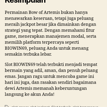
Permainan Bow of Artemis bukan hanya
menawarkan keseruan, tetapi juga peluang
meraih jackpot besar jika dimainkan dengan
strategi yang tepat. Dengan memahami fitur
game, menerapkan manajemen modal, serta
memilih platform terpercaya seperti
BIOWIN69, peluang Anda untuk menang
semakin terbuka lebar.
Slot BIOWIN69 telah terbukti menjadi tempat
bermain yang adil, aman, dan penuh peluang
emas. Jangan ragu untuk mencoba game ini
hari ini juga, dan rasakan sendiri bagaimana
dewi Artemis memanah keberuntungan
langsung ke akun Anda!