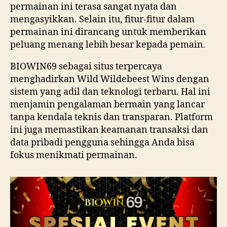
permainan ini terasa sangat nyata dan
mengasyikkan. Selain itu, fitur-fitur dalam
permainan ini dirancang untuk memberikan
peluang menang lebih besar kepada pemain.
BIOWIN69 sebagai situs terpercaya
menghadirkan Wild Wildebeest Wins dengan
sistem yang adil dan teknologi terbaru. Hal ini
menjamin pengalaman bermain yang lancar
tanpa kendala teknis dan transparan. Platform
ini juga memastikan keamanan transaksi dan
data pribadi pengguna sehingga Anda bisa
fokus menikmati permainan.