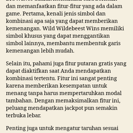
dan memanfaatkan fitur-fitur yang ada dalam
game. Pertama, kenali jenis simbol dan
kombinasi apa saja yang dapat memberikan
kemenangan. Wild Wildebeest Wins memiliki
simbol khusus yang dapat menggantikan
simbol lainnya, membantu membentuk garis
kemenangan lebih mudah.
Selain itu, pahami juga fitur putaran gratis yang
dapat diaktifkan saat Anda mendapatkan
kombinasi tertentu. Fitur ini sangat penting
karena memberikan kesempatan untuk
menang tanpa harus mempertaruhkan modal
tambahan. Dengan memaksimalkan fitur ini,
peluang mendapatkan jackpot pun semakin
terbuka lebar.
Penting juga untuk mengatur taruhan sesuai