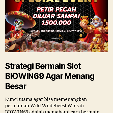
Strategi Bermain Slot
BIOWIN69 Agar Menang
Besar
Kunci utama agar bisa memenangkan
permainan Wild Wildebeest Wins di
BIOWIN69 adalah memahami cara bermain