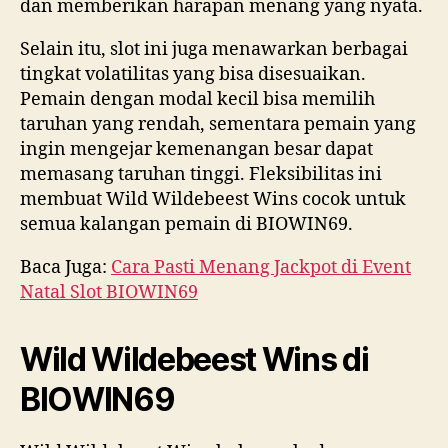
dan memberikan harapan menang yang nyata.
Selain itu, slot ini juga menawarkan berbagai
tingkat volatilitas yang bisa disesuaikan.
Pemain dengan modal kecil bisa memilih
taruhan yang rendah, sementara pemain yang
ingin mengejar kemenangan besar dapat
memasang taruhan tinggi. Fleksibilitas ini
membuat Wild Wildebeest Wins cocok untuk
semua kalangan pemain di BIOWIN69.
Baca Juga:
Cara Pasti Menang Jackpot di Event
Natal Slot BIOWIN69
Wild Wildebeest Wins di
BIOWIN69