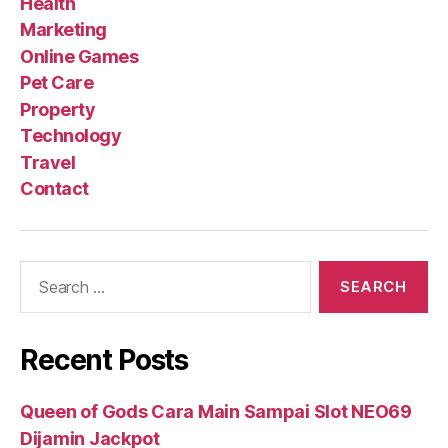
Health
Marketing
Online Games
Pet Care
Property
Technology
Travel
Contact
Search
for:
Recent Posts
Queen of Gods Cara Main Sampai Slot NEO69
Dijamin Jackpot