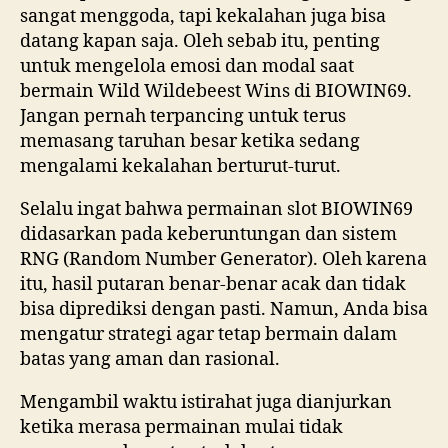
sangat menggoda, tapi kekalahan juga bisa
datang kapan saja. Oleh sebab itu, penting
untuk mengelola emosi dan modal saat
bermain Wild Wildebeest Wins di BIOWIN69.
Jangan pernah terpancing untuk terus
memasang taruhan besar ketika sedang
mengalami kekalahan berturut-turut.
Selalu ingat bahwa permainan slot BIOWIN69
didasarkan pada keberuntungan dan sistem
RNG (Random Number Generator). Oleh karena
itu, hasil putaran benar-benar acak dan tidak
bisa diprediksi dengan pasti. Namun, Anda bisa
mengatur strategi agar tetap bermain dalam
batas yang aman dan rasional.
Mengambil waktu istirahat juga dianjurkan
ketika merasa permainan mulai tidak