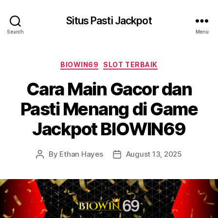
Situs Pasti Jackpot
Search
Menu
Categories
BIOWIN69
SLOT TERBAIK
Cara Main Gacor dan
Pasti Menang di Game
Jackpot BIOWIN69
By
Ethan Hayes
August 13, 2025
Post
Post
author
date