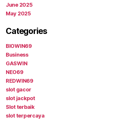
June 2025
May 2025
Categories
BIOWIN69
Business
GASWIN
NEO69
REDWIN69
slot gacor
slot jackpot
Slot terbaik
slot terpercaya