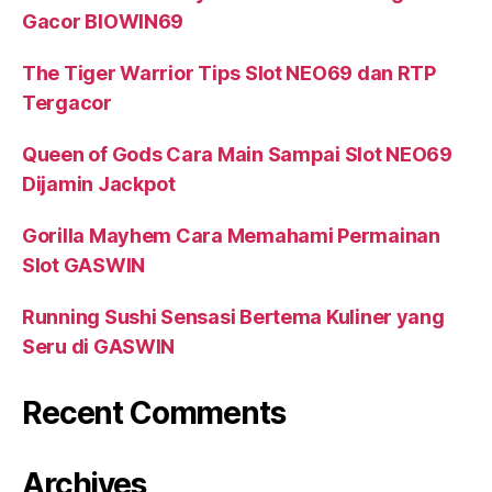
Gacor BIOWIN69
The Tiger Warrior Tips Slot NEO69 dan RTP
Tergacor
Queen of Gods Cara Main Sampai Slot NEO69
Dijamin Jackpot
Gorilla Mayhem Cara Memahami Permainan
Slot GASWIN
Running Sushi Sensasi Bertema Kuliner yang
Seru di GASWIN
Recent Comments
Archives