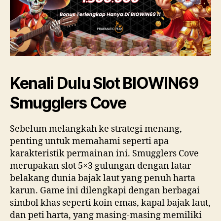
Kenali Dulu Slot BIOWIN69
Smugglers Cove
Sebelum melangkah ke strategi menang,
penting untuk memahami seperti apa
karakteristik permainan ini. Smugglers Cove
merupakan slot 5×3 gulungan dengan latar
belakang dunia bajak laut yang penuh harta
karun. Game ini dilengkapi dengan berbagai
simbol khas seperti koin emas, kapal bajak laut,
dan peti harta, yang masing-masing memiliki