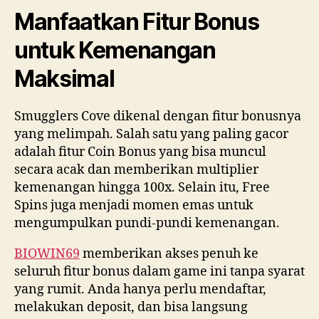
Manfaatkan Fitur Bonus
untuk Kemenangan
Maksimal
Smugglers Cove dikenal dengan fitur bonusnya
yang melimpah. Salah satu yang paling gacor
adalah fitur Coin Bonus yang bisa muncul
secara acak dan memberikan multiplier
kemenangan hingga 100x. Selain itu, Free
Spins juga menjadi momen emas untuk
mengumpulkan pundi-pundi kemenangan.
BIOWIN69
memberikan akses penuh ke
seluruh fitur bonus dalam game ini tanpa syarat
yang rumit. Anda hanya perlu mendaftar,
melakukan deposit, dan bisa langsung