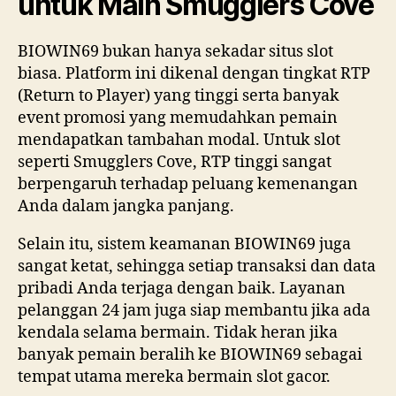
untuk Main Smugglers Cove
BIOWIN69 bukan hanya sekadar situs slot
biasa. Platform ini dikenal dengan tingkat RTP
(Return to Player) yang tinggi serta banyak
event promosi yang memudahkan pemain
mendapatkan tambahan modal. Untuk slot
seperti Smugglers Cove, RTP tinggi sangat
berpengaruh terhadap peluang kemenangan
Anda dalam jangka panjang.
Selain itu, sistem keamanan BIOWIN69 juga
sangat ketat, sehingga setiap transaksi dan data
pribadi Anda terjaga dengan baik. Layanan
pelanggan 24 jam juga siap membantu jika ada
kendala selama bermain. Tidak heran jika
banyak pemain beralih ke BIOWIN69 sebagai
tempat utama mereka bermain slot gacor.