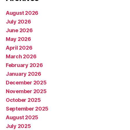
August 2026
July 2026
June 2026
May 2026
April 2026
March 2026
February 2026
January 2026
December 2025
November 2025
October 2025
September 2025
August 2025
July 2025