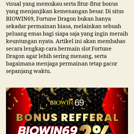
visual yang memukau serta fitur-fitur bonus
yang menjanjikan kemenangan besar. Di situs
BIOWIN69, Fortune Dragon bukan hanya
sekadar permainan biasa, melainkan sebuah
peluang emas bagi siapa saja yang ingin meraih
keuntungan nyata. Artikel ini akan membahas
secara lengkap cara bermain slot Fortune
Dragon agar lebih sering menang, serta
bagaimana menjaga permainan tetap gacor
sepanjang waktu.