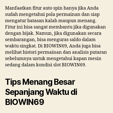
Manfaatkan fitur auto spin hanya jika Anda
sudah mengetahui pola permainan dan siap
mengatur batasan kalah maupun menang.
Fitur ini bisa sangat membantu jika digunakan
dengan bijak. Namun, jika digunakan secara
sembarangan, bisa menguras saldo dalam
waktu singkat. Di BIOWIN69, Anda juga bisa
melihat histori permainan dan analisis putaran
sebelumnya untuk mengetahui kapan mesin
sedang dalam kondisi slot BIOWIN69.
Tips Menang Besar
Sepanjang Waktu di
BIOWIN69