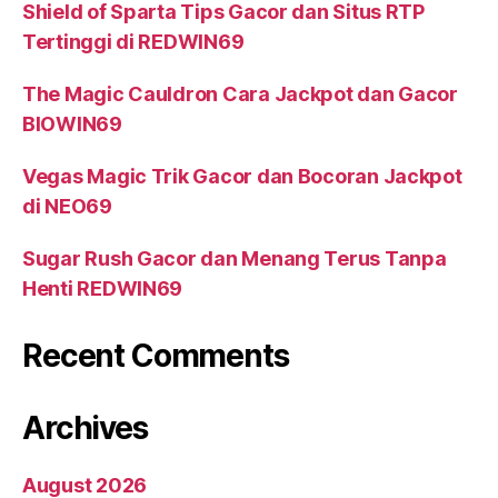
Shield of Sparta Tips Gacor dan Situs RTP
Tertinggi di REDWIN69
The Magic Cauldron Cara Jackpot dan Gacor
BIOWIN69
Vegas Magic Trik Gacor dan Bocoran Jackpot
di NEO69
Sugar Rush Gacor dan Menang Terus Tanpa
Henti REDWIN69
Recent Comments
Archives
August 2026