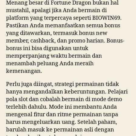
Menang besar di Fortune Dragon bukan hal
mustahil, apalagi jika Anda bermain di
platform yang terpercaya seperti BIOWIN69.
Pastikan Anda memanfaatkan semua bonus
yang ditawarkan, termasuk bonus new
member, cashback, dan promo harian. Bonus-
bonus ini bisa digunakan untuk
memperpanjang waktu bermain dan
menambah peluang Anda meraih
kemenangan.
Perlu juga diingat, strategi permainan tidak
hanya mengandalkan keberuntungan. Pelajari
pola slot dan cobalah bermain di mode demo
terlebih dahulu. Mode ini membantu Anda
mengenal fitur dan ritme permainan tanpa
harus mengeluarkan uang. Setelah paham,
barulah masuk ke permainan asli dengan