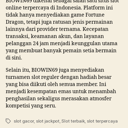
BIOWIN69 dikenal sebagai salah satu situs slot
online terpercaya di Indonesia. Platform ini
tidak hanya menyediakan game Fortune
Dragon, tetapi juga ratusan jenis permainan
lainnya dari provider ternama. Kecepatan
transaksi, keamanan akun, dan layanan
pelanggan 24 jam menjadi keunggulan utama
yang membuat banyak pemain setia bermain
di sini.
Selain itu, BIOWIN69 juga menyediakan
turnamen slot reguler dengan hadiah besar
yang bisa diikuti oleh semua member. Ini
menjadi kesempatan emas untuk menambah
penghasilan sekaligus merasakan atmosfer
kompetisi yang seru.
slot gacor
,
slot jackpot
,
Slot terbaik
,
slot terpercaya
Tags