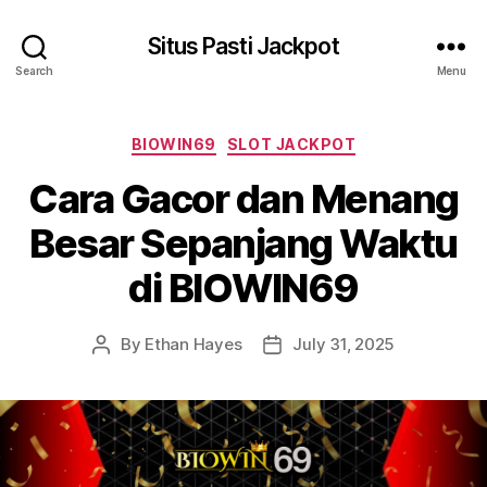
Situs Pasti Jackpot
Search
Menu
Categories
BIOWIN69
SLOT JACKPOT
Cara Gacor dan Menang
Besar Sepanjang Waktu
di BIOWIN69
By
Ethan Hayes
July 31, 2025
Post
Post
author
date